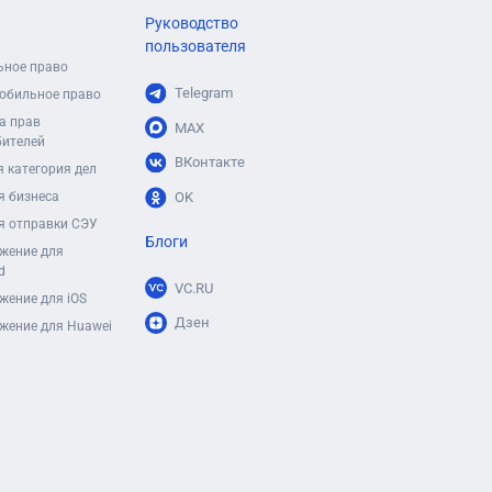
Руководство
пользователя
ьное право
Telegram
обильное право
а прав
MAX
бителей
ВКонтакте
 категория дел
я бизнеса
OK
я отправки СЭУ
Блоги
жение для
d
VC.RU
жение для iOS
Дзен
жение для Huawei