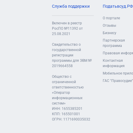
Служба поддержки
Податьвсуд.РФ
О портале
Включен в реестр
Отзывы
РосПО №11392 от
Бизнесу
25.08.2021
Партнерская
Свидетельство о
программа
государственной
Правовая инфор
регистрации
программы для ЭВМ №
Контактная
2019664558
информация
Мобильное прил
Общество с
ГАС "Правосудие"
ограниченной
ответственностью
«Оператор
информационных
систем»
ИНН: 1655385201
КПП: 165501001
ОГРН: 1171690035032