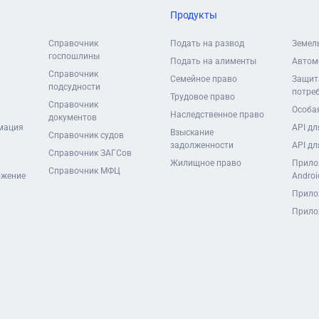
Продукты
Справочник
Подать на развод
Земел
госпошлины
Подать на алименты
Автом
Справочник
Семейное право
Защит
подсудности
потре
Трудовое право
Справочник
Особая
Наследственное право
документов
мация
API дл
Взыскание
Справочник судов
задолженности
API дл
Справочник ЗАГСов
Жилищное право
Прило
Справочник МФЦ
ожение
Androi
Прило
Прило