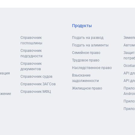
Продукты
Справочник
Подать на развод
Земел
госпошлины
Подать на алименты
Автом
Справочник
Семейное право
Защит
подсудности
потре
Трудовое право
Справочник
Особая
Наследственное право
документов
мация
API дл
Взыскание
Справочник судов
задолженности
API дл
Справочник ЗАГСов
Жилищное право
Прило
Справочник МФЦ
ожение
Androi
Прило
Прило