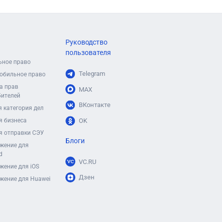
Руководство
пользователя
ьное право
Telegram
обильное право
а прав
MAX
бителей
ВКонтакте
 категория дел
я бизнеса
OK
я отправки СЭУ
Блоги
жение для
d
VC.RU
жение для iOS
Дзен
жение для Huawei