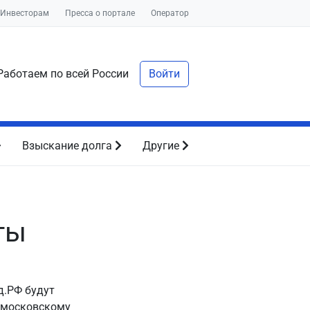
Инвесторам
Пресса о портале
Оператор
аботаем по всей России
Войти
Взыскание долга
Другие
ты
д.РФ будут
о московскому