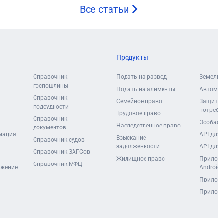
Все статьи
Продукты
Справочник
Подать на развод
Земел
госпошлины
Подать на алименты
Автом
Справочник
Семейное право
Защит
подсудности
потре
Трудовое право
Справочник
Особая
Наследственное право
документов
мация
API дл
Взыскание
Справочник судов
задолженности
API дл
Справочник ЗАГСов
Жилищное право
Прило
Справочник МФЦ
ожение
Androi
Прило
Прило