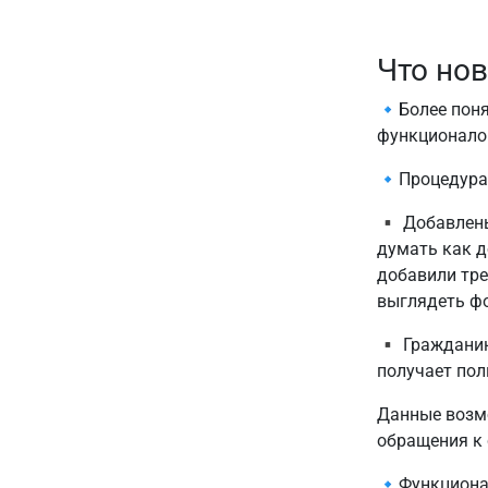
Что нов
🔹Более поня
функционало
🔹Процедура 
▪️ Добавлены
думать как д
добавили тре
выглядеть ф
▪️ Гражданин
получает пол
Данные возм
обращения к 
🔹Функциона