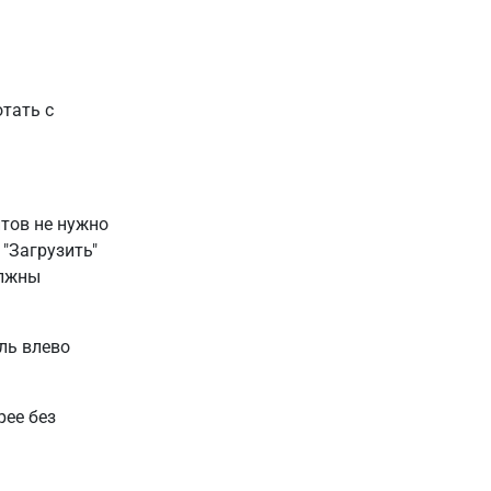
тать с
тов не нужно
"Загрузить"
олжны
ль влево
ее без