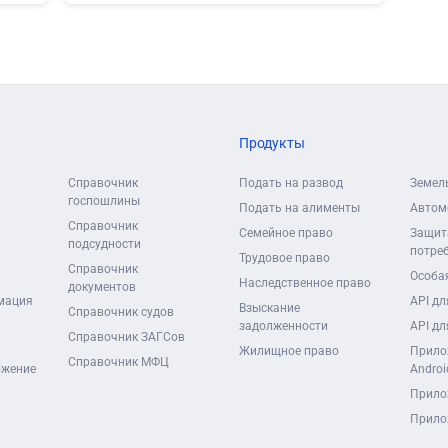
Продукты
Справочник
Подать на развод
Земел
госпошлины
Подать на алименты
Автом
Справочник
Семейное право
Защит
подсудности
потре
Трудовое право
Справочник
Особая
Наследственное право
документов
мация
API дл
Взыскание
Справочник судов
задолженности
API дл
Справочник ЗАГСов
Жилищное право
Прило
Справочник МФЦ
ожение
Androi
Прило
Прило