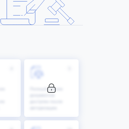
4
5
ок
Полный список
документов
ле
доступен после
авторизации.