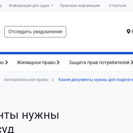
су
Информация для судов
Правовая информация
О портале
Отследить уведомление
Р
во
Жилищное право
Защита прав потребителей
Автомобильное право
Какие документы нужны для подачи в
нты нужны
суд