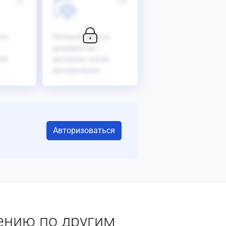
9
10
ок
Полный список
документов
ле
доступен после
авторизации.
Авторизоваться
ению по другим