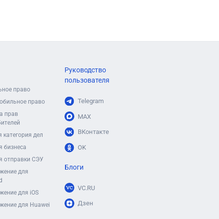
Руководство
пользователя
ьное право
Telegram
обильное право
а прав
MAX
бителей
ВКонтакте
 категория дел
я бизнеса
OK
я отправки СЭУ
Блоги
жение для
d
VC.RU
жение для iOS
Дзен
жение для Huawei