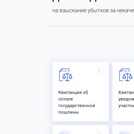
на взыскание убытков за некач
1
Квитанция об
Квитан
оплате
уведо
государственной
участн
пошлины