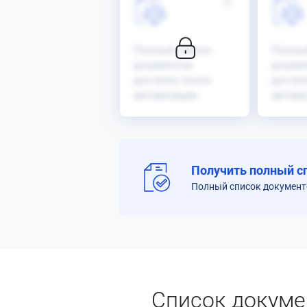
6
Полный список
Полны
документов
докуме
доступен после
доступ
авторизации.
автори
Получить полный с
Полный список документо
Список докуме