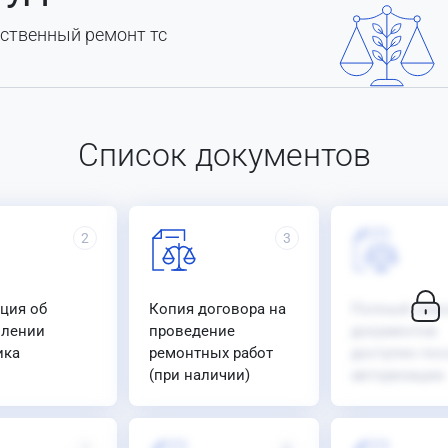
ественный ремонт тс
Список документов
2
3
ция об
Копия договора на
Полный спис
млении
проведение
документов
ика
ремонтных работ
доступен пос
(при наличии)
авторизации.