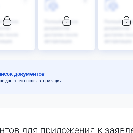
7
8
й список
Полный список
Полный спис
нтов
документов
документов
ен после
доступен после
доступен пос
зации.
авторизации.
авторизации.
писок документов
в доступен после авторизации.
нтов для приложения к заявл