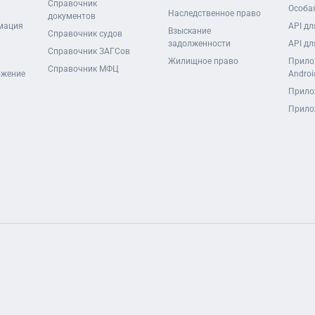
Справочник
Особая
Наследственное право
документов
мация
API дл
Взыскание
Справочник судов
задолженности
API дл
Справочник ЗАГСов
Жилищное право
Прило
Справочник МФЦ
ожение
Androi
Прило
Прило