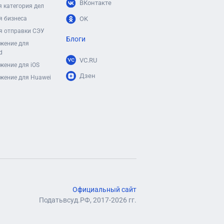
ВКонтакте
 категория дел
я бизнеса
OK
я отправки СЭУ
Блоги
жение для
d
VC.RU
жение для iOS
Дзен
жение для Huawei
Официальный сайт
Податьвсуд.РФ, 2017-2026 гг.