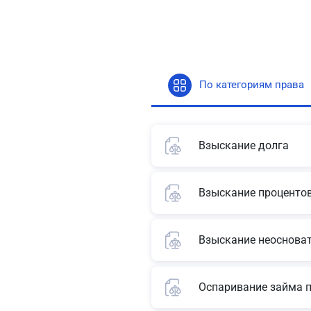
По категориям права
Взыскание долга
Взыскание процентов
Взыскание неоснова
Оспаривание займа 