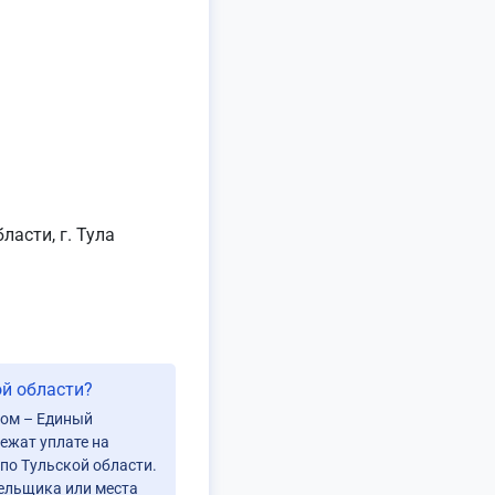
асти, г. Тула
ой области?
етом – Единый
ежат уплате на
по Тульской области.
тельщика или места