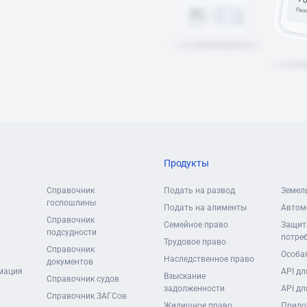
Продукты
Справочник
Подать на развод
Земел
госпошлины
Подать на алименты
Автом
Справочник
Семейное право
Защит
подсудности
потре
Трудовое право
Справочник
Особая
Наследственное право
документов
мация
API дл
Взыскание
Справочник судов
задолженности
API дл
Справочник ЗАГСов
Жилищное право
Прило