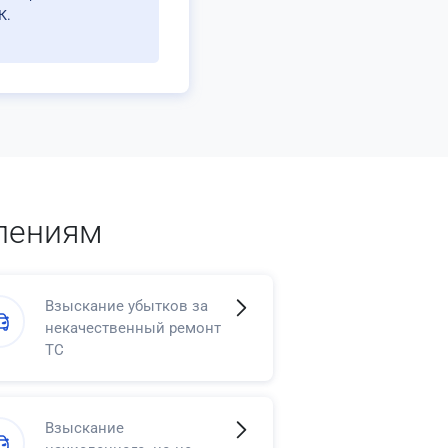
К.
лениям
Взыскание убытков за
некачественный ремонт
ТС
Взыскание