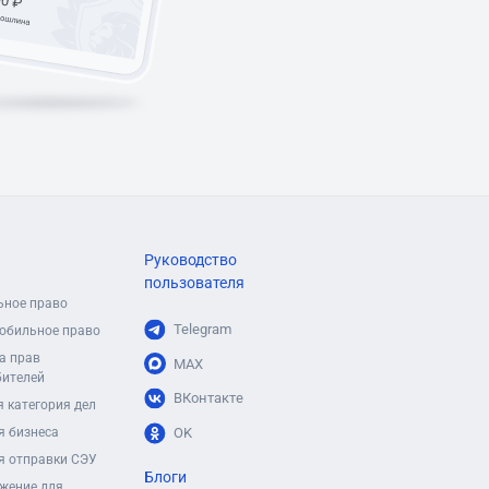
Руководство
пользователя
ьное право
Telegram
обильное право
а прав
MAX
бителей
ВКонтакте
 категория дел
я бизнеса
OK
я отправки СЭУ
Блоги
жение для