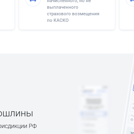
начисленного, но не
выплаченного
страхового возмещения
по КАСКО
пошлины
рисдикции РФ