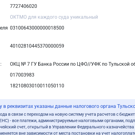
7727406020
ОКТМО для каждого суда уникальный
теля
03100643000000018500
40102810445370000059
:
ОКЦ № 7 ГУ Банка России по ЦФО//УФК по Тульской обл
017003983
18210803010011050110
 в реквизитах указаны данные налогового органа Тульск
года в связи с переходом на новую систему учета расчетов с бюдж
(ЕНС) - все платежи, администрируемые налоговыми органами, подл
чейский счет, открытый в Управлении Федерального казначейства 
меняется вне зависимости от места постановки на учет налогопла