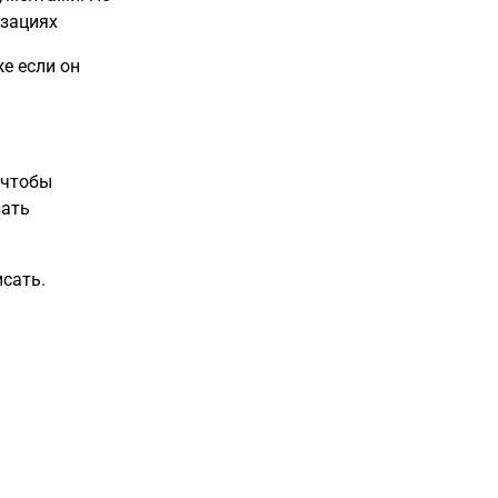
изациях
е если он
 чтобы
зать
сать.