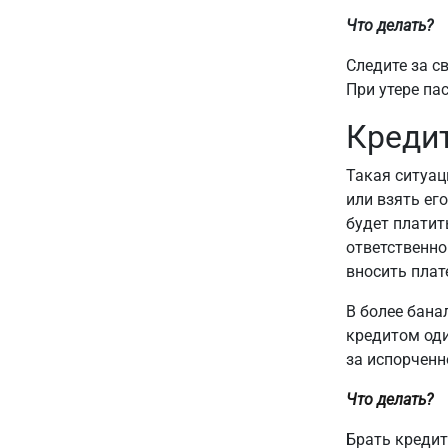
Что делать?
Следите за с
При утере па
Кредит
Такая ситуац
или взять его
будет платит
ответственно
вносить плат
В более бана
кредитом оди
за испорченн
Что делать?
Брать кредит