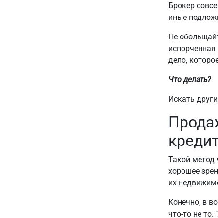
Брокер совсе
иные подлож
Не обольщайт
испорченная 
дело, которо
Что делать?
Искать други
Прода
кредит
Такой метод 
хорошее зрен
их недвижимо
Конечно, в в
что-то не то