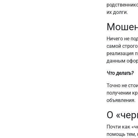
родственнико
их долги.
Мошенн
Ничего не по
самой строго
реализация п
данным офор
Что делать?
Точно не сто
получении кр
объявления.
О «чер
Почти как «ч
помощь тем, 