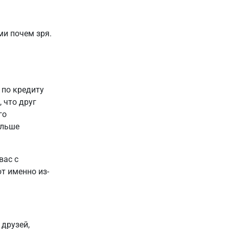
и почем зря.
 по кредиту
, что друг
го
ольше
вас с
т именно из-
 друзей,