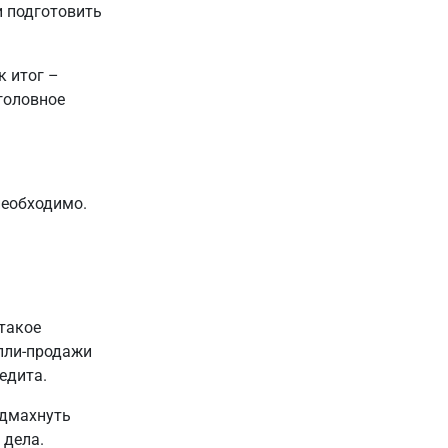
и подготовить
к итог –
головное
необходимо.
такое
пли-продажи
едита.
одмахнуть
 дела.