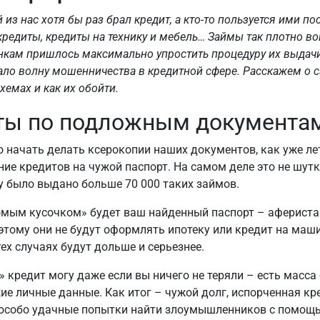
из нас хотя бы раз брал кредит, а кто-то пользуется ими по
окредиты, кредиты на технику и мебель… Займы так плотно в
анкам пришлось максимально упростить процедуру их выдачи
ло волну мошенничества в кредитной сфере. Расскажем о 
хемах и как их обойти.
ты по подложным документам
о начать делать ксерокопии наших документов, как уже ле
ие кредитов на чужой паспорт. На самом деле это не шутк
 было выдано больше 70 000 таких займов.
мым кусочком» будет ваш найденный паспорт – аферист
этому они не будут оформлять ипотеку или кредит на маши
тех случаях будут дольше и серьезнее.
» кредит могу даже если вы ничего не теряли – есть масса
ие личные данные. Как итог – чужой долг, испорченная кр
 особо удачные попытки найти злоумышленников с помощ