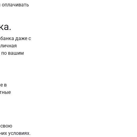
я оплачивать
ка.
 банка даже с
оличная
, по вашим
е в
стные
 свою
них условиях.