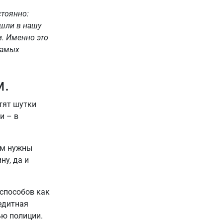
стоянно:
ошли в нашу
. Именно это
самых
.
тят шутки
и – в
ам нужны
ну, да и
 способов как
едитная
ью полиции.