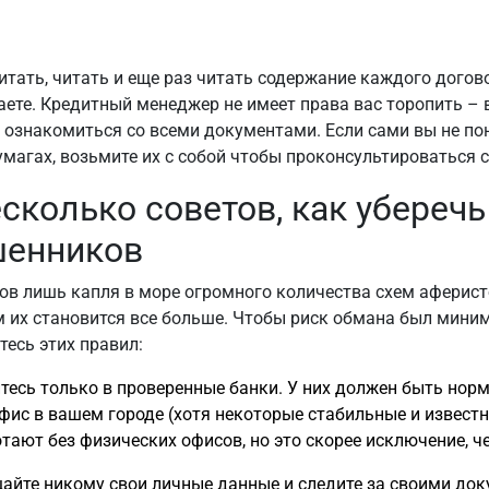
итать, читать и еще раз читать содержание каждого догов
ете. Кредитный менеджер не имеет права вас торопить – 
 ознакомиться со всеми документами. Если сами вы не пон
умагах, возьмите их с собой чтобы проконсультироваться 
сколько советов, как уберечь
шенников
ов лишь капля в море огромного количества схем аферисто
 их становится все больше. Чтобы риск обмана был мини
есь этих правил:
есь только в проверенные банки. У них должен быть нор
фис в вашем городе (хотя некоторые стабильные и извест
тают без физических офисов, но это скорее исключение, ч
айте никому свои личные данные и следите за своими док