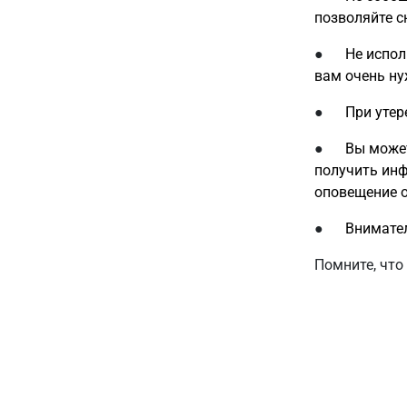
позволяйте с
●
Не испол
вам очень н
●
При утер
●
Вы может
получить инф
оповещение о
●
Внимател
Помните, что