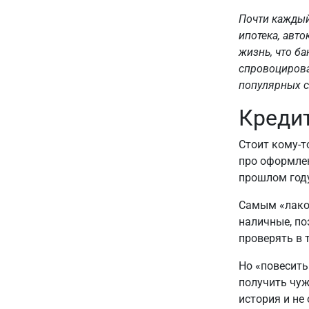
Почти каждый 
ипотека, авт
жизнь, что б
спровоцирова
популярных с
Креди
Стоит кому-т
про оформлен
прошлом году
Самым «лако
наличные, по
проверять в 
Но «повесить
получить чуж
история и не