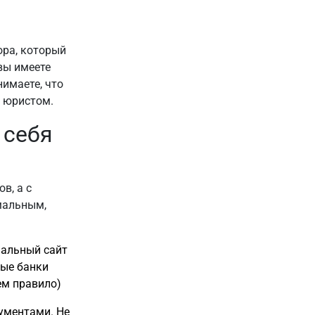
ора, который
вы имеете
имаете, что
с юристом.
 себя
в, а с
мальным,
мальный сайт
ные банки
ем правило)
ументами. Не