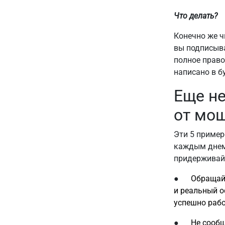
Что делать?
Конечно же ч
вы подписыва
полное право
написано в б
Еще не
от мо
Эти 5 пример
каждым днем
придерживайт
●
Обращайт
и реальный о
успешно рабо
●
Не сообщ