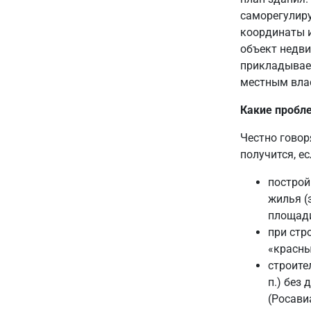
саморегулиру
координаты и
объект недви
прикладывает
местным вла
Какие пробл
Честно говор
получится, ес
построй
жилья (
площади 
при стр
«красны
строите
п.) без
(Росави