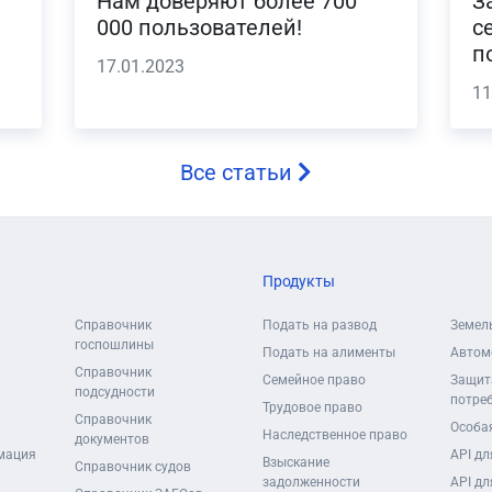
Нам доверяют более 700
З
000 пользователей!
с
п
17.01.2023
11
Все статьи
Продукты
Справочник
Подать на развод
Земел
госпошлины
Подать на алименты
Автом
Справочник
Семейное право
Защит
подсудности
потре
Трудовое право
Справочник
Особая
Наследственное право
документов
мация
API дл
Взыскание
Справочник судов
задолженности
API дл