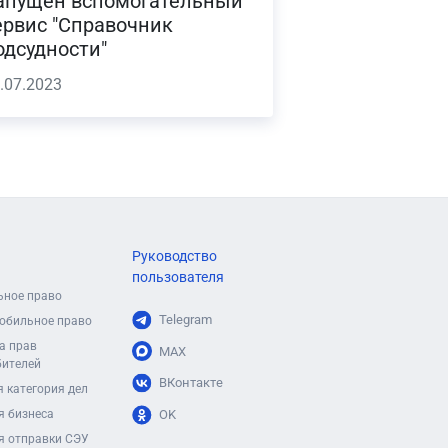
апущен вспомогательный
ервис "Справочник
одсудности"
.07.2023
Руководство
пользователя
ьное право
Telegram
обильное право
а прав
MAX
бителей
ВКонтакте
 категория дел
я бизнеса
OK
я отправки СЭУ