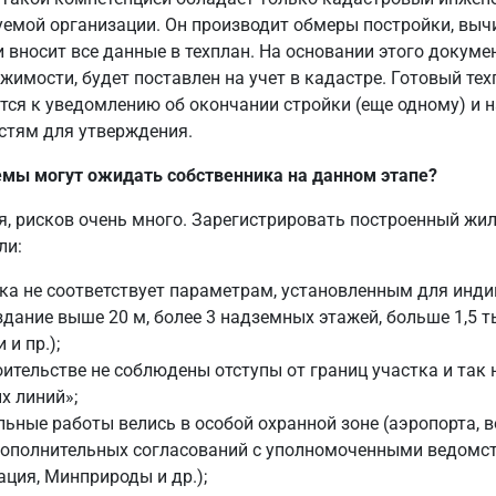
емой организации. Он производит обмеры постройки, выч
 вносит все данные в техплан. На основании этого докуме
жимости, будет поставлен на учет в кадастре. Готовый тех
ся к уведомлению об окончании стройки (еще одному) и 
стям для утверждения.
емы могут ожидать собственника на данном этапе?
я, рисков очень много. Зарегистрировать построенный жи
ли:
ка не соответствует параметрам, установленным для инд
здание выше 20 м, более 3 надземных этажей, больше 1,5 ты
и пр.);
оительстве не соблюдены отступы от границ участка и та
х линий»;
льные работы велись в особой охранной зоне (аэропорта, в
 дополнительных согласований с уполномоченными ведомс
ация, Минприроды и др.);