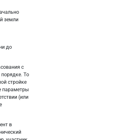
начально
ой земли
ни до
асования с
 порядке. То
мой стройке
е параметры
етствии (или
е
ент в
нический
р, участник