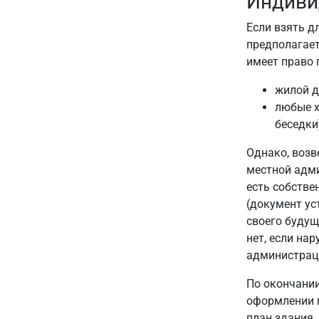
Индиви
Если взять д
предполагает
имеет право 
жилой д
любые х
беседки
Однако, возв
местной адми
есть собстве
(документ у
своего будущ
нет, если на
администраци
По окончании
оформлении п
план здания.