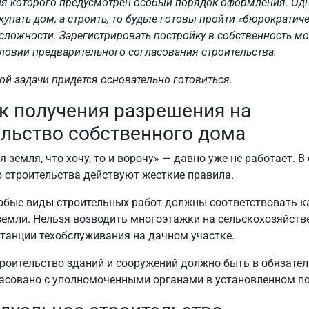
ля которого предусмотрен особый порядок оформления. Одн
упать дом, а строить, то будьте готовы пройти «бюрократич
ложности. Зарегистрировать постройку в собственность мо
словии предварительного согласования строительства.
ой задачи придется основательно готовиться.
к получения разрешения на
ельство собственного дома
 земля, что хочу, то и ворочу» — давно уже не работает. В
 строительства действуют жесткие правила.
юбые виды строительных работ должны соответствовать к
емли. Нельзя возводить многоэтажки на сельскохозяйств
станции техобслуживания на дачном участке.
троительство зданий и сооружений должно быть в обязате
асовано с уполномоченными органами в установленном по