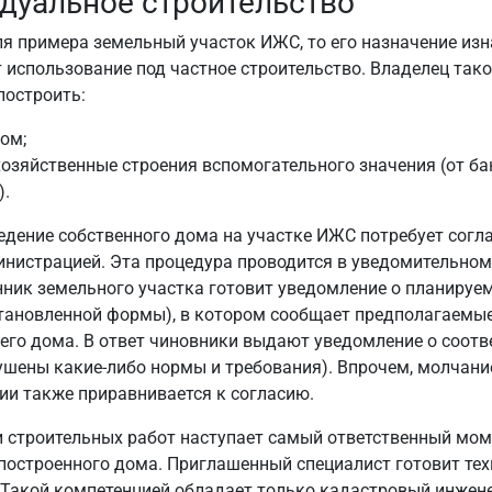
дуальное строительство
ля примера земельный участок ИЖС, то его назначение из
 использование под частное строительство. Владелец так
построить:
ом;
озяйственные строения вспомогательного значения (от ба
).
едение собственного дома на участке ИЖС потребует согл
нистрацией. Эта процедура проводится в уведомительном
нник земельного участка готовит уведомление о планируе
становленной формы), в котором сообщает предполагаемы
его дома. В ответ чиновники выдают уведомление о соотв
рушены какие-либо нормы и требования). Впрочем, молчани
и также приравнивается к согласию.
 строительных работ наступает самый ответственный мом
остроенного дома. Приглашенный специалист готовит тех
 Такой компетенцией обладает только кадастровый инжене