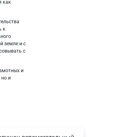
я как
тельства
ь к
ьного
й земле и с
совывать с
рамотных и
 но и