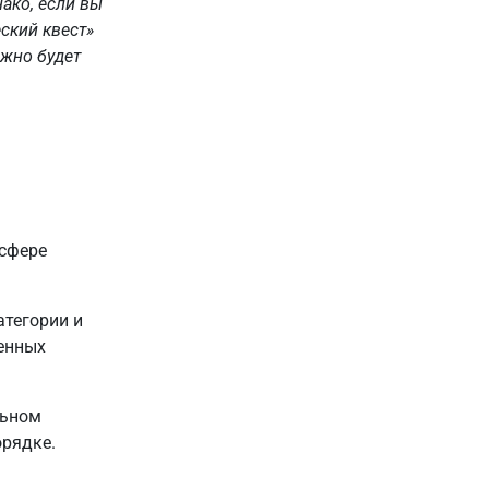
ако, если вы
еский квест»
жно будет
 сфере
атегории и
енных
льном
рядке.