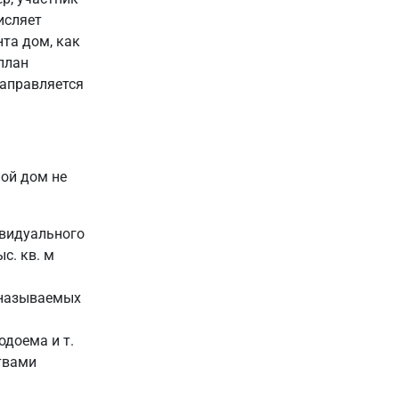
исляет
нта дом, как
план
направляется
лой дом не
ивидуального
с. кв. м
к называемых
одоема и т.
твами