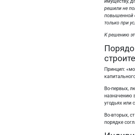
имуществу, д
решили не пок
повышенной с
только при у
К решению эт
Порядо
строит
Принцип: «моя
капитального
Во-первых, л
назначению з
угодьях или 
Во-вторых, с
порядке согл