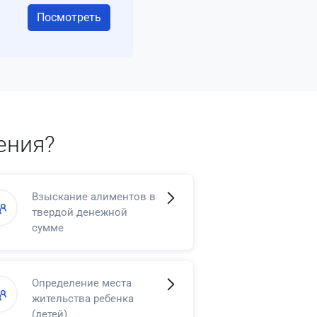
Посмотреть
ения?
Взыскание алиментов в
твердой денежной
сумме
Определение места
жительства ребенка
(детей)