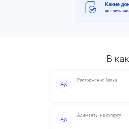
Какие до
на признани
В ка
Расторжение брака
Алименты на супругу