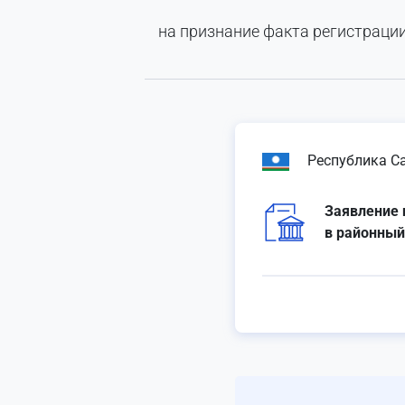
на признание факта регистраци
Республика С
Заявление 
в районный