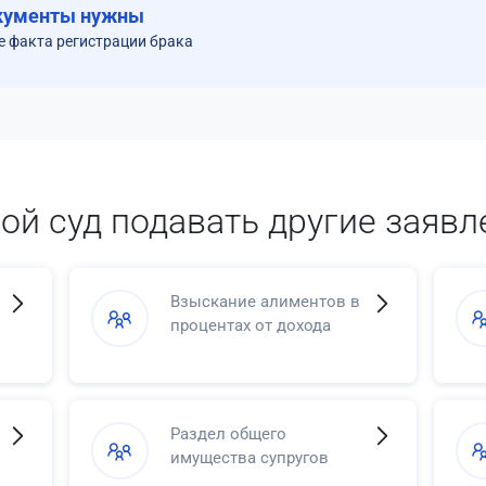
кументы нужны
е факта регистрации брака
кой суд подавать другие заявл
Взыскание алиментов в
процентах от дохода
Раздел общего
имущества супругов