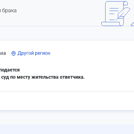
и брака
аха
Другой регион
подается
 суд по месту жительства ответчика.