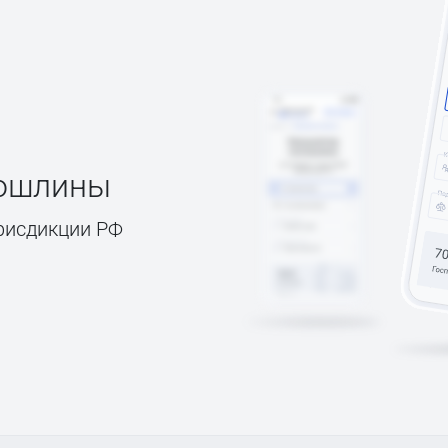
пошлины
рисдикции РФ