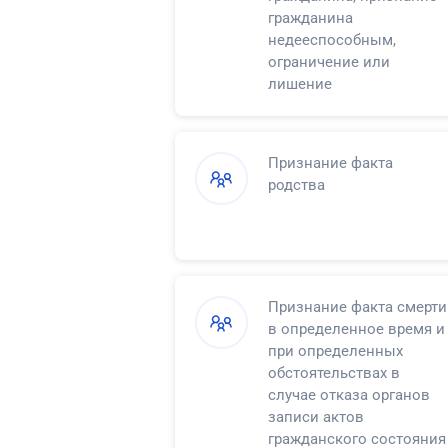
гражданина
недееспособным,
ограничение или
лишение
несовершеннолетнего в
возрасте от
четырнадцати до
Признание факта
восемнадцати лет права
родства
самостоятельно
распоряжаться своими
доходами
Признание факта смерти
в определенное время и
при определенных
обстоятельствах в
случае отказа органов
записи актов
гражданского состояния