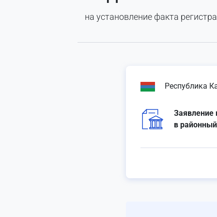
на установление факта регистр
Республика К
Заявление 
в районный