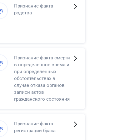
четырнадцати до
Признание факта
восемнадцати лет права
родства
самостоятельно
распоряжаться своими
доходами
Признание факта смерти
в определенное время и
при определенных
обстоятельствах в
случае отказа органов
записи актов
гражданского состояния
в регистрации смерти
Признание факта
регистрации брака