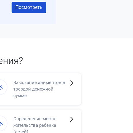
Посмотреть
ения?
Взыскание алиментов в
твердой денежной
сумме
Определение места
жительства ребенка
(детей)