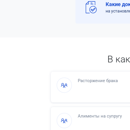
Какие до
на установл
В ка
Расторжение брака
Алименты на супругу