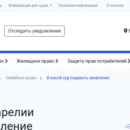
су
Информация для судов
Правовая информация
О портале
Отследить уведомление
Р
во
Жилищное право
Защита прав потребителей
Семейное право
В какой суд подавать заявление
арелии
вление