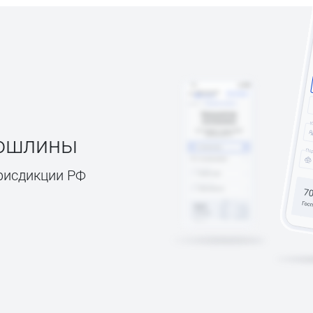
пошлины
рисдикции РФ