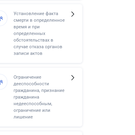
Установление факта
смерти в определенное
время и при
определенных
обстоятельствах в
случае отказа органов
записи актов
гражданского состояния
в регистрации смерти
Ограничение
дееспособности
гражданина, признание
гражданина
недееспособным,
ограничение или
лишение
несовершеннолетнего в
возрасте от