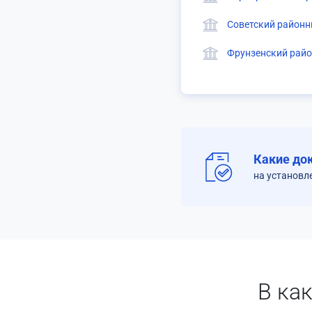
Советский районн
Фрунзенский райо
Какие до
на установл
В ка