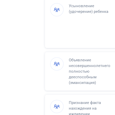
Усыновление
(удочерение) ребенка
Объявление
несовершеннолетнего
полностью
дееспособным
(эмансипация)
Признание факта
нахождения на
иждивении