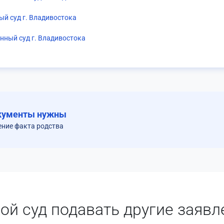
ый суд г. Владивостока
нный суд г. Владивостока
кументы нужны
ение факта родства
кой суд подавать другие заявл