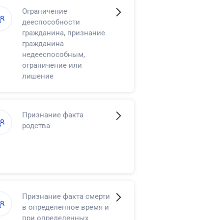
Ограничение
дееспособности
гражданина, признание
гражданина
недееспособным,
ограничение или
лишение
несовершеннолетнего в
возрасте от
четырнадцати до
Признание факта
восемнадцати лет права
родства
самостоятельно
распоряжаться своими
доходами
Признание факта смерти
в определенное время и
при определенных