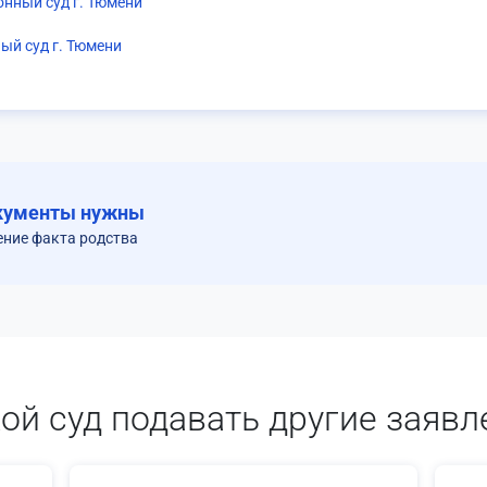
нный суд г. Тюмени
ый суд г. Тюмени
кументы нужны
ение факта родства
кой суд подавать другие заявл