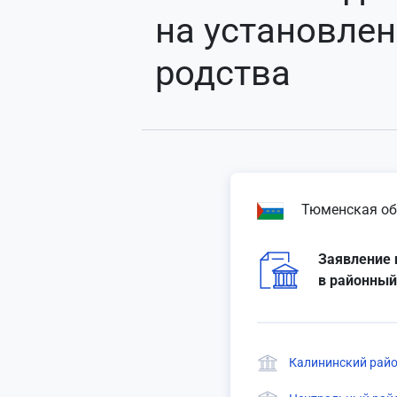
на установлен
родства
Тюменская об
Заявление 
в районный
Калининский райо