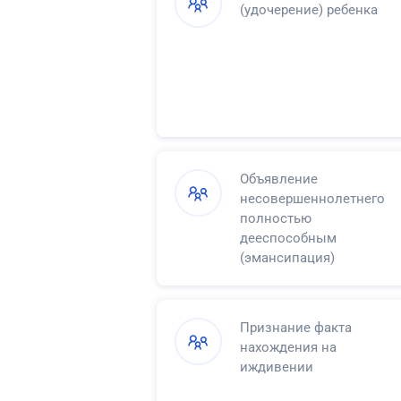
(удочерение) ребенка
Объявление
несовершеннолетнего
полностью
дееспособным
(эмансипация)
Признание факта
нахождения на
иждивении