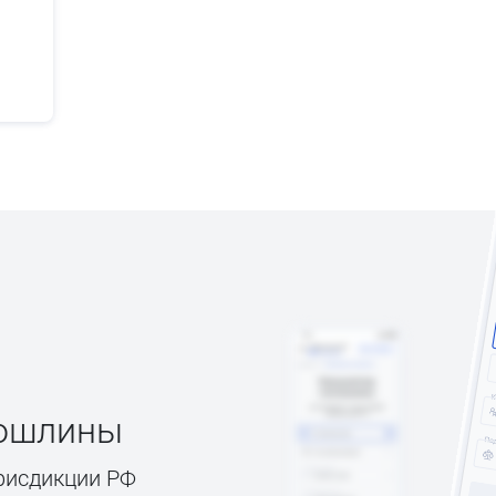
пошлины
рисдикции РФ