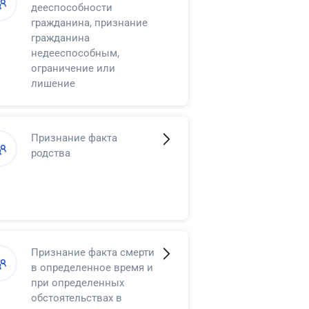
дееспособности
гражданина, признание
гражданина
недееспособным,
ограничение или
лишение
несовершеннолетнего в
возрасте от
четырнадцати до
Признание факта
восемнадцати лет права
родства
самостоятельно
распоряжаться своими
доходами
Признание факта смерти
в определенное время и
при определенных
обстоятельствах в