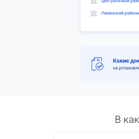
Центральный райо
Ленинский районн
Какие до
на установл
В ка