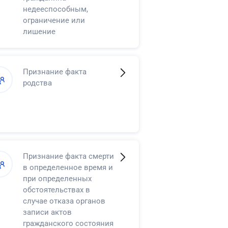
недееспособным,
ограничение или
лишение
несовершеннолетнего в
возрасте от
четырнадцати до
Признание факта
восемнадцати лет права
родства
самостоятельно
распоряжаться своими
доходами
Признание факта смерти
в определенное время и
при определенных
обстоятельствах в
случае отказа органов
записи актов
гражданского состояния