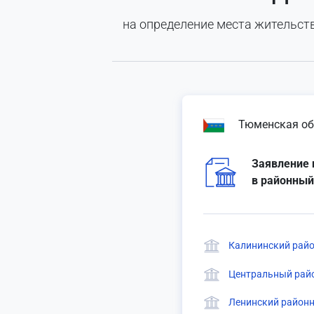
на определение места жительств
Тюменская об
Заявление 
в районный
Калининский райо
Центральный райо
Ленинский районн