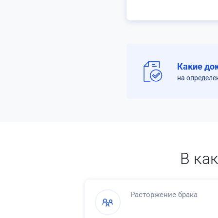
Какие до
на определе
В ка
Расторжение брака