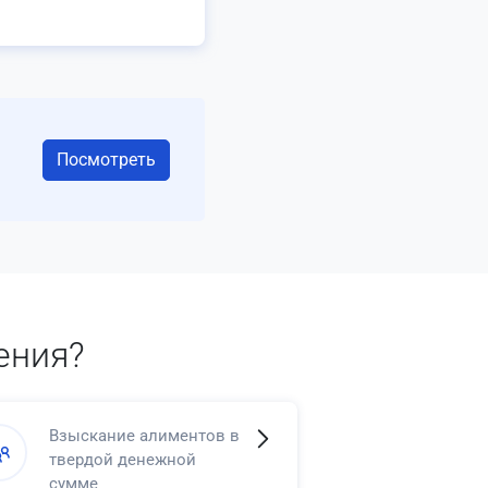
Посмотреть
ения?
Взыскание алиментов в
твердой денежной
сумме