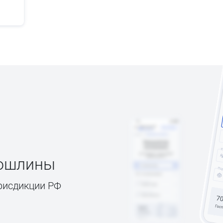
пошлины
рисдикции РФ