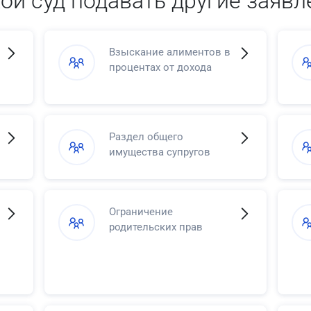
кой суд подавать другие заявл
Взыскание алиментов в
процентах от дохода
Раздел общего
имущества супругов
Ограничение
родительских прав