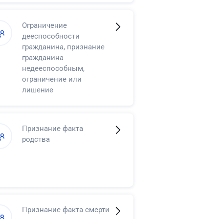
в регистрации смерти
Ограничение
дееспособности
гражданина, признание
гражданина
недееспособным,
ограничение или
лишение
несовершеннолетнего в
возрасте от
четырнадцати до
Признание факта
восемнадцати лет права
родства
самостоятельно
распоряжаться своими
доходами
Признание факта смерти