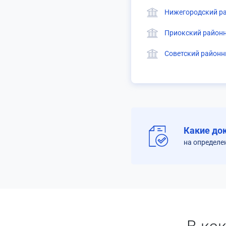
Нижегородский ра
Приокский районн
Советский районн
Какие до
на определе