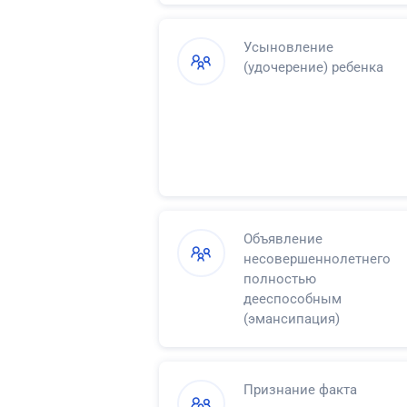
Усыновление
(удочерение) ребенка
Объявление
несовершеннолетнего
полностью
дееспособным
(эмансипация)
Признание факта