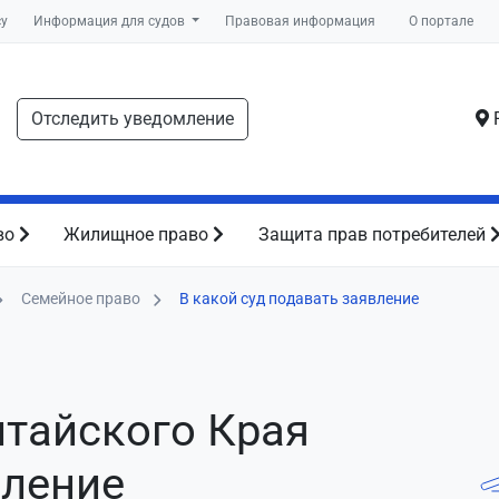
су
Информация для судов
Правовая информация
О портале
Отследить уведомление
Р
во
Жилищное право
Защита прав потребителей
Семейное право
В какой суд подавать заявление
лтайского Края
вление