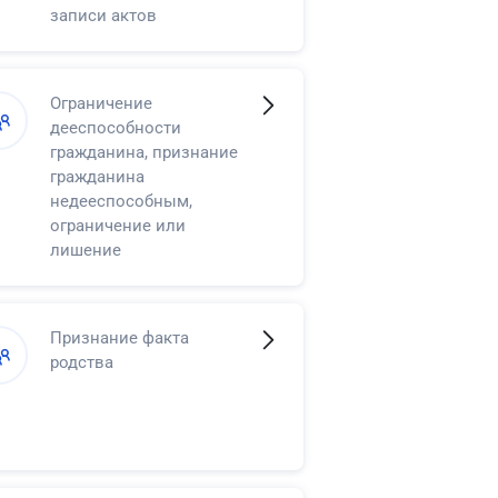
записи актов
гражданского состояния
в регистрации смерти
Ограничение
дееспособности
гражданина, признание
гражданина
недееспособным,
ограничение или
лишение
несовершеннолетнего в
возрасте от
четырнадцати до
Признание факта
восемнадцати лет права
родства
самостоятельно
распоряжаться своими
доходами