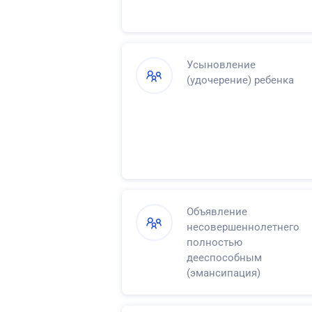
Усыновление
(удочерение) ребенка
Объявление
несовершеннолетнего
полностью
дееспособным
(эмансипация)