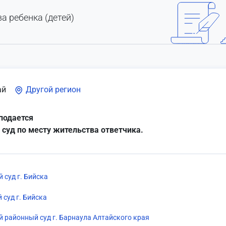
а ребенка (детей)
ай
Другой регион
подается
 суд по месту жительства ответчика.
 суд г. Бийска
 суд г. Бийска
районный суд г. Барнаула Алтайского края