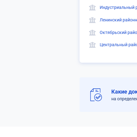
Индустриальный р
Ленинский районн
Октябрьский райо
Центральный райо
Какие до
на определе