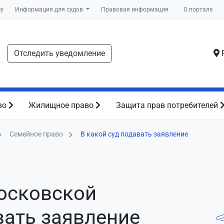
су
Информация для судов
Правовая информация
О портале
Отследить уведомление
Р
во
Жилищное право
Защита прав потребителей
Семейное право
В какой суд подавать заявление
Московской
вать заявление