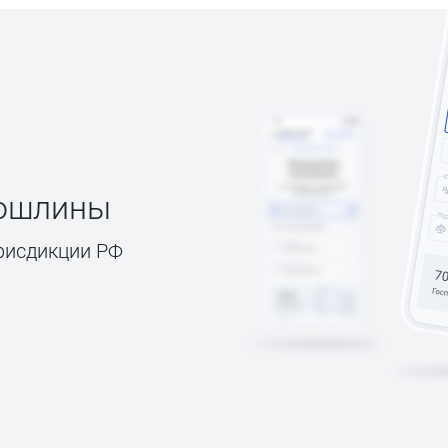
пошлины
рисдикции РФ