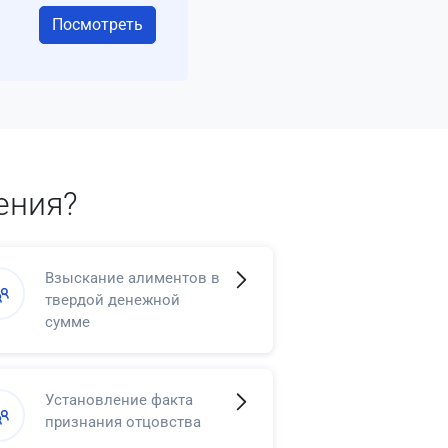
Посмотреть
ения?
Взыскание алиментов в
твердой денежной
сумме
Установление факта
признания отцовства