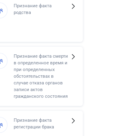
четырнадцати до
Признание факта
восемнадцати лет права
родства
самостоятельно
распоряжаться своими
доходами
Признание факта смерти
в определенное время и
при определенных
обстоятельствах в
случае отказа органов
записи актов
гражданского состояния
в регистрации смерти
Признание факта
регистрации брака