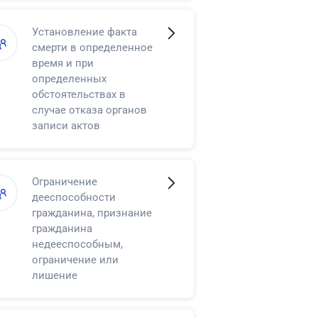
Установление факта
смерти в определенное
время и при
определенных
обстоятельствах в
случае отказа органов
записи актов
гражданского состояния
в регистрации смерти
Ограничение
дееспособности
гражданина, признание
гражданина
недееспособным,
ограничение или
лишение
несовершеннолетнего в
возрасте от