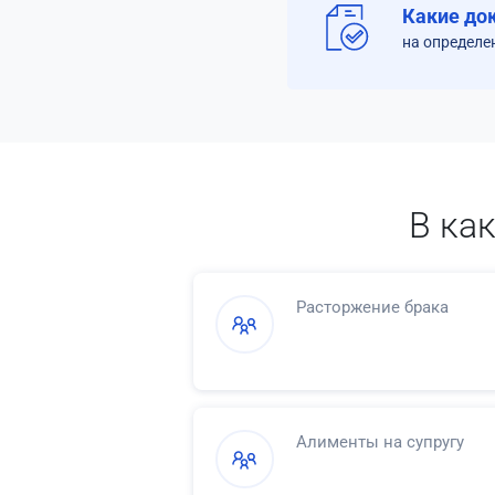
Какие до
на определе
В ка
Расторжение брака
Алименты на супругу