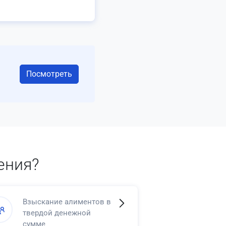
Посмотреть
ения?
Взыскание алиментов в
твердой денежной
сумме