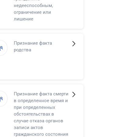
недееспособным,
ограничение или
лишение
несовершеннолетнего в
возрасте от
четырнадцати до
Признание факта
восемнадцати лет права
родства
самостоятельно
распоряжаться своими
доходами
Признание факта смерти
в определенное время и
при определенных
обстоятельствах в
случае отказа органов
записи актов
гражданского состояния