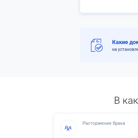
Какие до
на установл
В ка
Расторжение брака