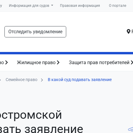
су
Информация для судов
Правовая информация
О портале
Отследить уведомление
Р
во
Жилищное право
Защита прав потребителей
Семейное право
В какой суд подавать заявление
остромской
вать заявление