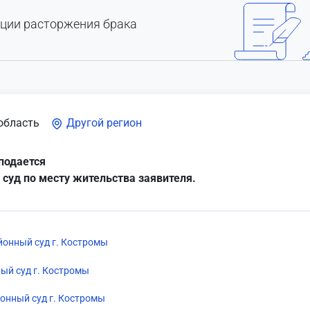
ации расторжения брака
область
Другой регион
подается
 суд по месту жительства заявителя.
онный суд г. Костромы
ый суд г. Костромы
онный суд г. Костромы