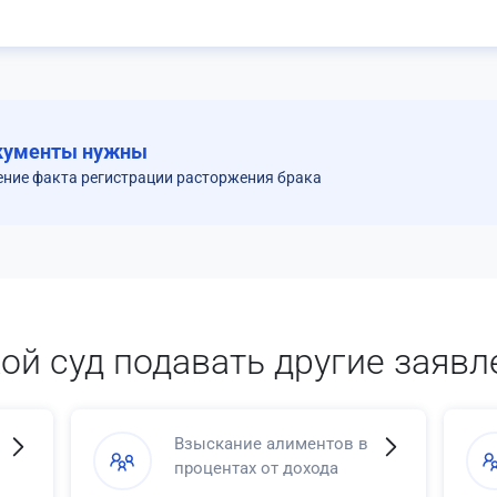
кументы нужны
ение факта регистрации расторжения брака
кой суд подавать другие заявл
Взыскание алиментов в
процентах от дохода