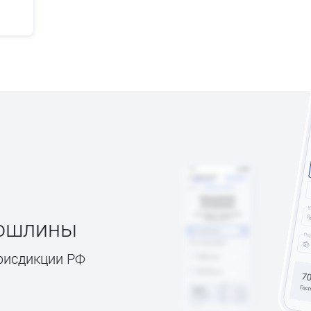
пошлины
рисдикции РФ