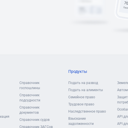
Продукты
Справочник
Подать на развод
Земел
госпошлины
Подать на алименты
Автом
Справочник
Семейное право
Защит
подсудности
потре
Трудовое право
Справочник
Особая
Наследственное право
документов
мация
API дл
Взыскание
Справочник судов
задолженности
API дл
Справочник ЗАГСов