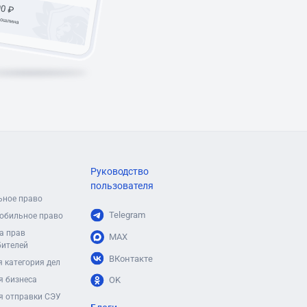
Руководство
пользователя
ьное право
Telegram
обильное право
а прав
MAX
бителей
ВКонтакте
 категория дел
я бизнеса
OK
я отправки СЭУ