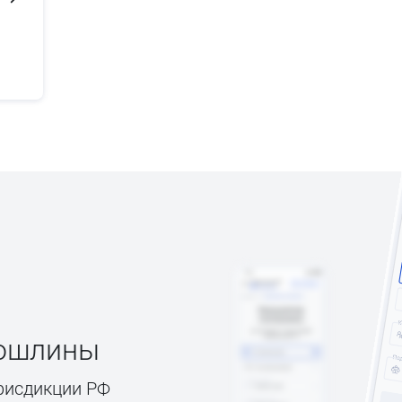
пошлины
рисдикции РФ