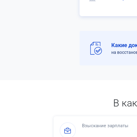
Какие до
на восстано
В ка
Взыскание зарплаты