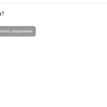
а?
лючить управление