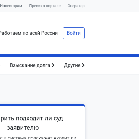
Инвесторам
Пресса о портале
Оператор
аботаем по всей России
Войти
Взыскание долга
Другие
рить подходит ли суд
заявителю
с и система подскажет входит ли