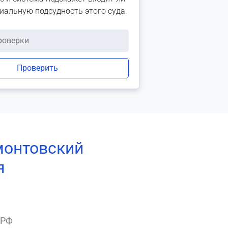
риальную подсудность этого суда.
Проверить
монтовский
я
 РФ