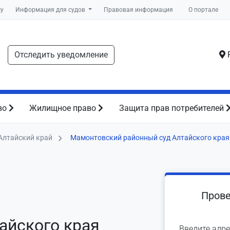
су
Информация для судов
Правовая информация
О портале
Отследить уведомление
Р
во
Жилищное право
Защита прав потребителей
Алтайский край
Мамонтовский районный суд Алтайского края
Прове
айского края
Введите адре