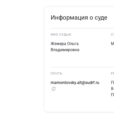
Информация о суде
ФИО СУДЬИ:
С
Жежера Ольга
М
Владимировна
ПОЧТА:
Р
mamontovsky.alt@sudrf.ru
П
8
П