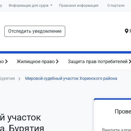
су
Информация для судов
Правовая информация
О портале
Отследить уведомление
Р
во
Жилищное право
Защита прав потребителей
Бурятия
Мировой судебный участок Хоринского района
Прове
й участок
а, Бурятия
Введите адре