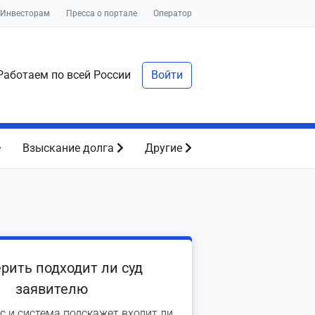
Инвесторам
Пресса о портале
Оператор
аботаем по всей России
Войти
Взыскание долга
Другие
рить подходит ли суд
заявителю
с и система подскажет входит ли