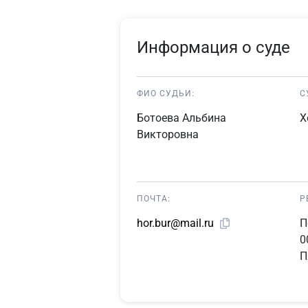
Информация о суде
ФИО СУДЬИ:
С
Ботоева Альбина
Х
Викторовна
ПОЧТА:
Р
П
hor.bur@mail.ru
0
П