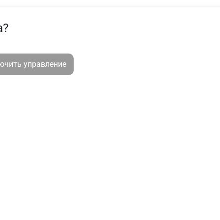
а?
лючить управление