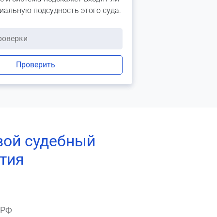
риальную подсудность этого суда.
Проверить
вой судебный
ятия
 РФ