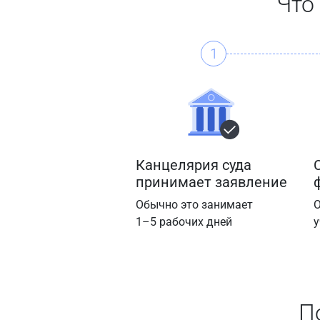
Что
1
Канцелярия суда
принимает заявление
Обычно это занимает
О
1–5 рабочих дней
у
П