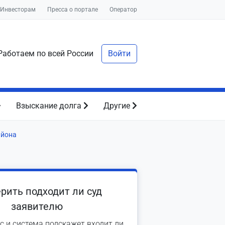
Инвесторам
Пресса о портале
Оператор
аботаем по всей России
Войти
Взыскание долга
Другие
айона
рить подходит ли суд
заявителю
с и система подскажет входит ли