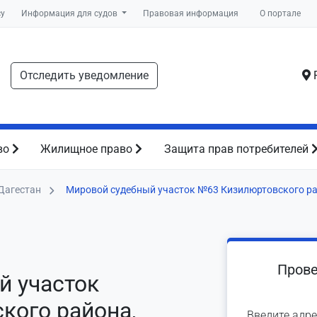
су
Информация для судов
Правовая информация
О портале
Отследить уведомление
Р
во
Жилищное право
Защита прав потребителей
Дагестан
Мировой судебный участок №63 Кизилюртовского р
Прове
й участок
кого района,
Введите адре