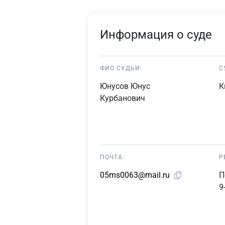
Информация о суде
ФИО СУДЬИ:
С
Юнусов Юнус
К
Курбанович
ПОЧТА:
Р
П
05ms0063@mail.ru
9