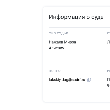
Информация о суде
ФИО СУДЬИ:
С
Нажаев Мирза
Л
Алиевич
ПОЧТА:
Р
П
lakskiy.dag@sudrf.ru
9