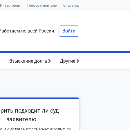
Инвесторам
Пресса о портале
Оператор
аботаем по всей России
Войти
Взыскание долга
Другие
рить подходит ли суд
заявителю
с и система подскажет входит ли