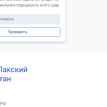
риальную подсудность этого суда.
Проверить
Лакский
тан
 РФ