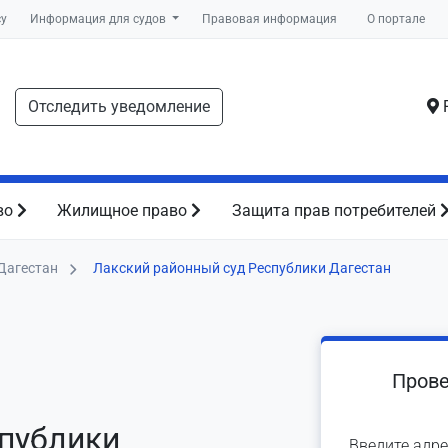
су
Информация для судов
Правовая информация
О портале
Отследить уведомление
Р
во
Жилищное право
Защита прав потребителей
Дагестан
Лакский районный суд Республики Дагестан
Прове
спублики
Введите адре