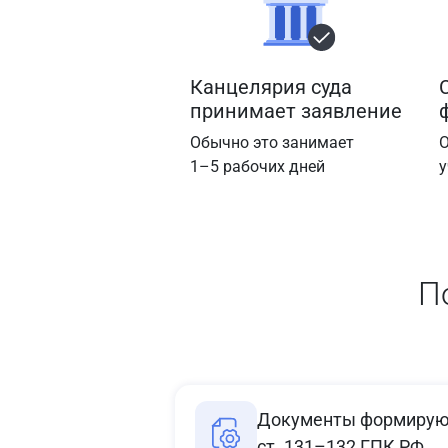
Канцелярия суда
принимает заявление
Обычно это занимает
О
1–5 рабочих дней
у
П
Документы формируют
ст. 131–132 ГПК РФ