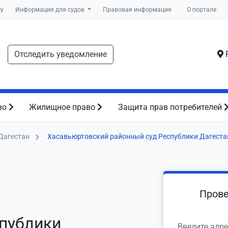
су
Информация для судов
Правовая информация
О портале
Отследить уведомление
Р
во
Жилищное право
Защита прав потребителей
Дагестан
Хасавьюртовский районный суд Республики Дагеста
Прове
спублики
Введите адре