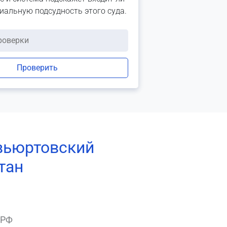
риальную подсудность этого суда.
Проверить
авьюртовский
тан
 РФ