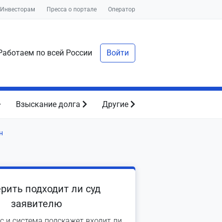
Инвесторам
Пресса о портале
Оператор
аботаем по всей России
Войти
Взыскание долга
Другие
н
рить подходит ли суд
заявителю
с и система подскажет входит ли