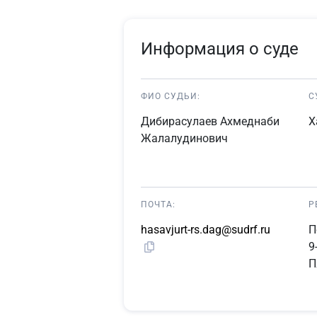
Информация о суде
ФИО СУДЬИ:
С
Дибирасулаев Ахмеднаби
Х
Жалалудинович
ПОЧТА:
Р
hasavjurt-rs.dag@sudrf.ru
П
9
П