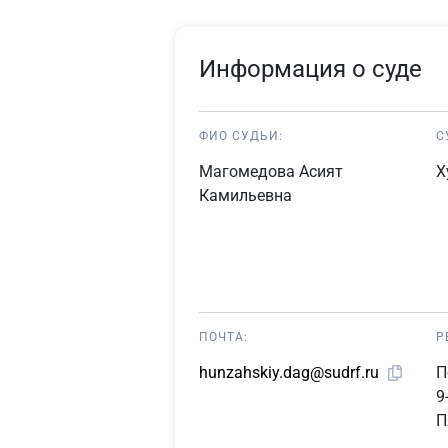
Информация о суде
ФИО СУДЬИ:
С
Магомедова Асият
Х
Камильевна
ПОЧТА:
Р
П
hunzahskiy.dag@sudrf.ru
9
П