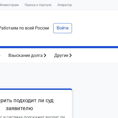
Инвесторам
Пресса о портале
Оператор
аботаем по всей России
Войти
Взыскание долга
Другие
рить подходит ли суд
заявителю
с и система подскажет входит ли