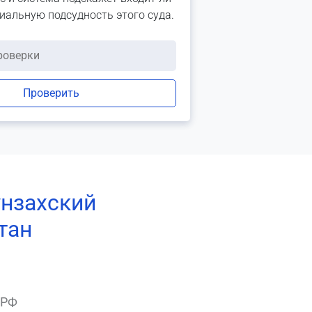
риальную подсудность этого суда.
Проверить
унзахский
тан
 РФ