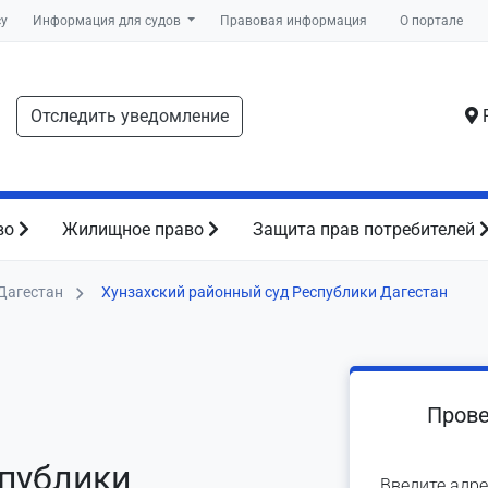
су
Информация для судов
Правовая информация
О портале
Отследить уведомление
Р
во
Жилищное право
Защита прав потребителей
Дагестан
Хунзахский районный суд Республики Дагестан
Прове
спублики
Введите адре