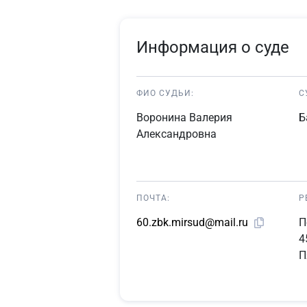
Информация о суде
ФИО СУДЬИ:
С
Воронина Валерия
Б
Александровна
ПОЧТА:
Р
П
60.zbk.mirsud@mail.ru
4
П