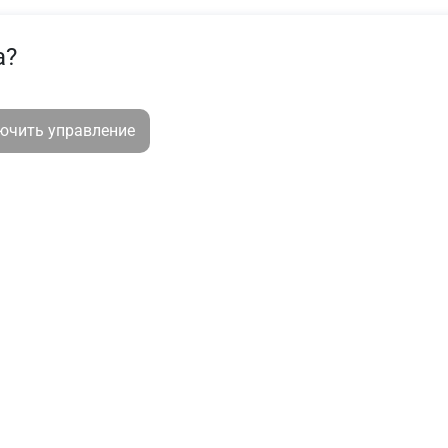
а?
лючить управление