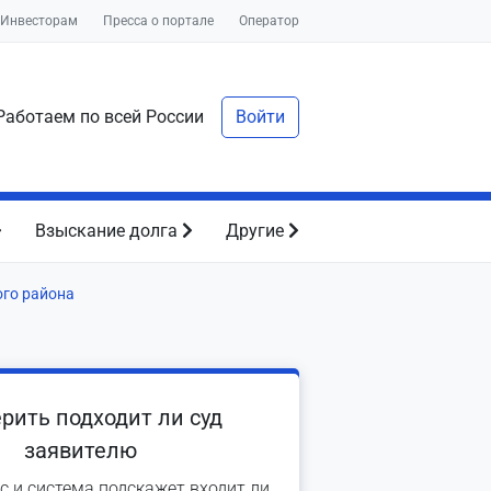
Инвесторам
Пресса о портале
Оператор
аботаем по всей России
Войти
Взыскание долга
Другие
ого района
рить подходит ли суд
заявителю
с и система подскажет входит ли