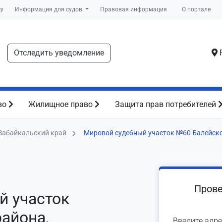
су
Информация для судов
Правовая информация
О портале
Отследить уведомление
Р
во
Жилищное право
Защита прав потребителей
Забайкальский край
Мировой судебный участок №60 Балейск
Прове
й участок
айона,
Введите адре