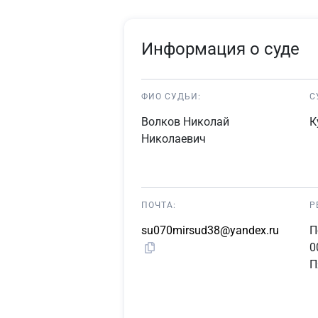
Информация о суде
ФИО СУДЬИ:
С
Волков Николай
К
Николаевич
ПОЧТА:
Р
su070mirsud38@yandex.ru
П
0
П