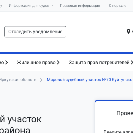
су
Информация для судов
Правовая информация
О портале
Отследить уведомление
Р
во
Жилищное право
Защита прав потребителей
Иркутская область
Мировой судебный участок №70 Куйтунско
Прове
й участок
района,
Введите адре