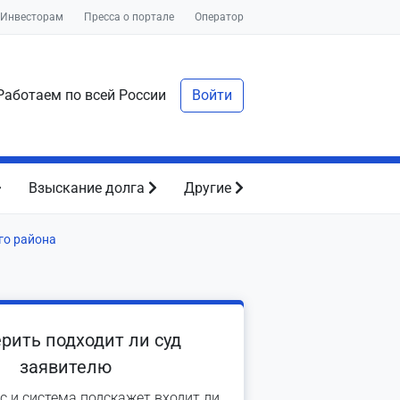
Инвесторам
Пресса о портале
Оператор
аботаем по всей России
Войти
Взыскание долга
Другие
го района
рить подходит ли суд
заявителю
с и система подскажет входит ли