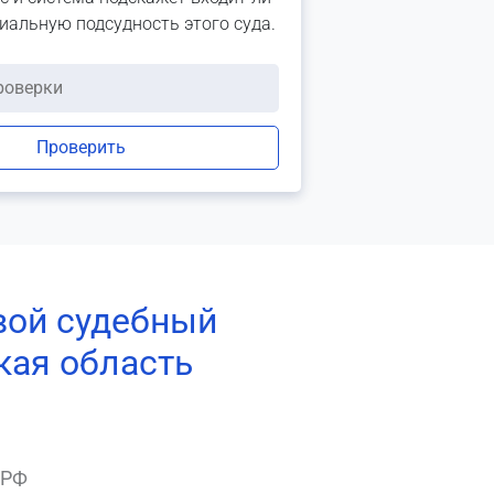
риальную подсудность этого суда.
Проверить
вой судебный
кая область
 РФ