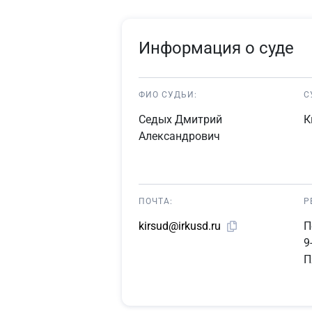
Информация о суде
ФИО СУДЬИ:
С
Седых Дмитрий
К
Александрович
ПОЧТА:
Р
П
kirsud@irkusd.ru
9
П