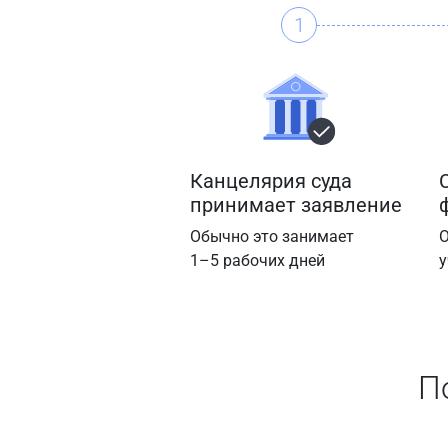
1
Канцелярия суда
принимает заявление
Обычно это занимает
О
1–5 рабочих дней
у
П