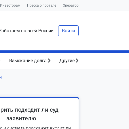
Инвесторам
Пресса о портале
Оператор
аботаем по всей России
Войти
Взыскание долга
Другие
и
рить подходит ли суд
заявителю
с и система подскажет входит ли