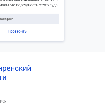
риальную подсудность этого суда.
Проверить
иренский
ти
 РФ