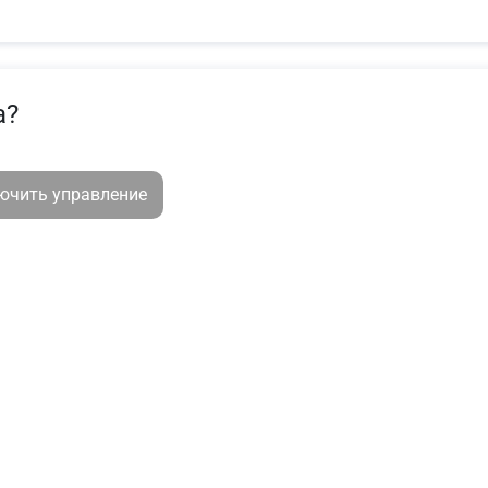
а?
лючить управление