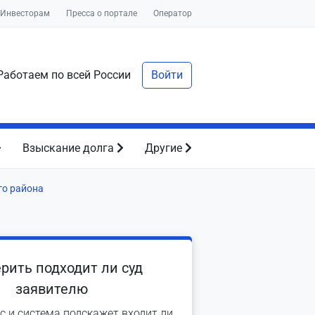
Инвесторам
Пресса о портале
Оператор
аботаем по всей России
Войти
Взыскание долга
Другие
го района
рить подходит ли суд
заявителю
с и система подскажет входит ли