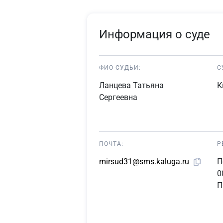
Информация о суде
ФИО СУДЬИ:
С
Ланцева Татьяна
К
Сергеевна
ПОЧТА:
Р
П
mirsud31@sms.kaluga.ru
0
П