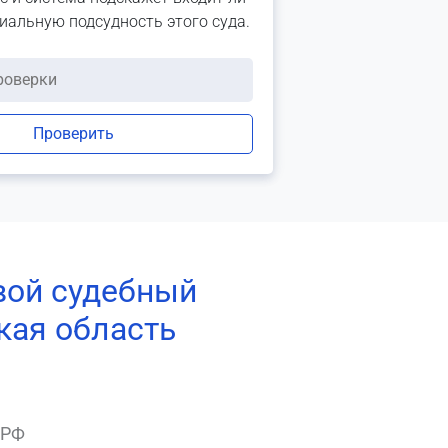
риальную подсудность этого суда.
Проверить
вой судебный
кая область
 РФ