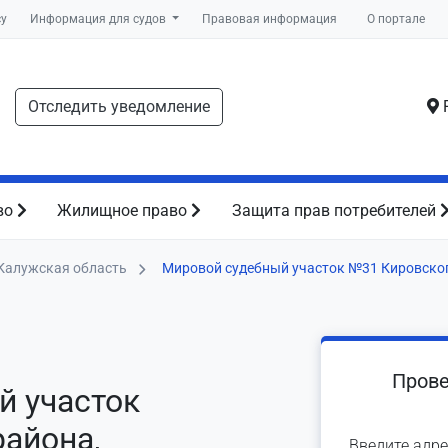
су
Информация для судов
Правовая информация
О портале
Отследить уведомление
Р
во
Жилищное право
Защита прав потребителей
Калужская область
Мировой судебный участок №31 Кировско
Прове
й участок
айона,
Введите адре