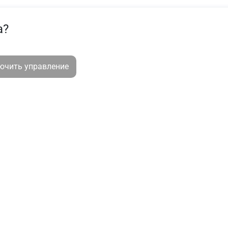
а?
лючить управление