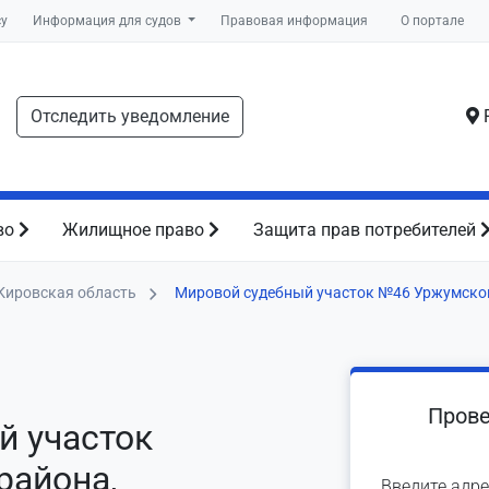
су
Информация для судов
Правовая информация
О портале
Отследить уведомление
Р
во
Жилищное право
Защита прав потребителей
Кировская область
Мировой судебный участок №46 Уржумско
Прове
й участок
района,
Введите адре