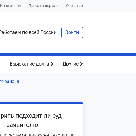
Инвесторам
Пресса о портале
Оператор
аботаем по всей России
Войти
Взыскание долга
Другие
го района
рить подходит ли суд
заявителю
с и система подскажет входит ли