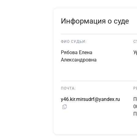
Информация о суде
ФИО СУДЬИ:
С
Рябова Елена
У
Александровна
ПОЧТА:
Р
y46.kir.mirsudrf@yandex.ru
П
0
П