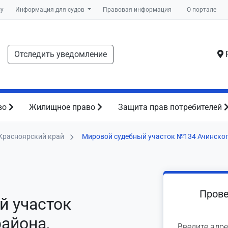
су
Информация для судов
Правовая информация
О портале
Отследить уведомление
Р
во
Жилищное право
Защита прав потребителей
Красноярский край
Мировой судебный участок №134 Ачинског
Прове
й участок
айона,
Введите адре