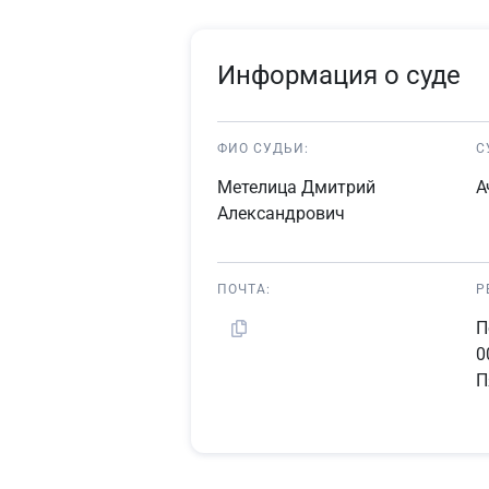
Информация о суде
ФИО СУДЬИ:
С
Метелица Дмитрий
А
Александрович
ПОЧТА:
Р
П
0
П