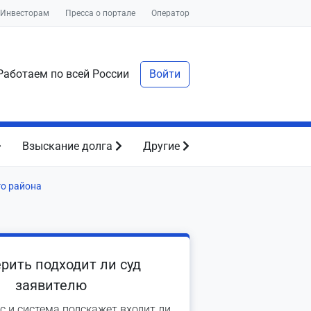
Инвесторам
Пресса о портале
Оператор
аботаем по всей России
Войти
Взыскание долга
Другие
о района
рить подходит ли суд
заявителю
с и система подскажет входит ли