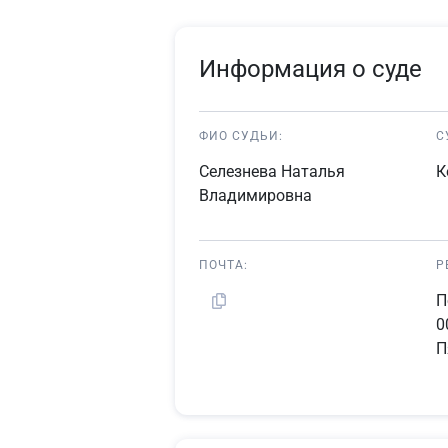
Информация о суде
ФИО СУДЬИ:
С
Селезнева Наталья
К
Владимировна
ПОЧТА:
Р
П
0
П