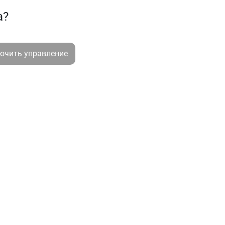
а?
лючить управление