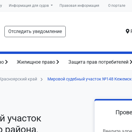
су
Информация для судов
Правовая информация
О портале
Отследить уведомление
Р
во
Жилищное право
Защита прав потребителей
Красноярский край
Мировой судебный участок №148 Кежемск
Прове
й участок
 района,
Введите адре