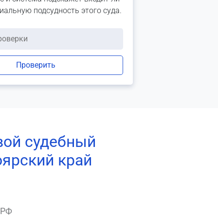
риальную подсудность этого суда.
Проверить
вой судебный
оярский край
 РФ