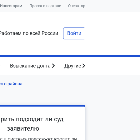
Инвесторам
Пресса о портале
Оператор
аботаем по всей России
Войти
Взыскание долга
Другие
ого района
рить подходит ли суд
заявителю
с и система подскажет входит ли