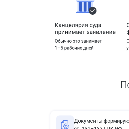
Канцелярия суда
принимает заявление
Обычно это занимает
О
1–5 рабочих дней
у
П
Документы формируют
ст. 131–132 ГПК РФ