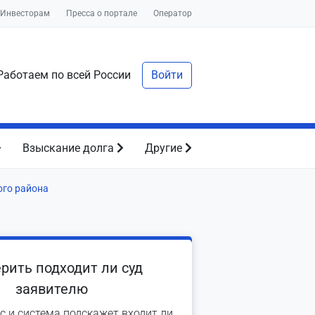
Инвесторам
Пресса о портале
Оператор
аботаем по всей России
Войти
Взыскание долга
Другие
ого района
рить подходит ли суд
заявителю
с и система подскажет входит ли