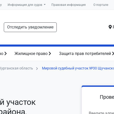
су
Информация для судов
Правовая информация
О портале
Отследить уведомление
Р
во
Жилищное право
Защита прав потребителей
Курганская область
Мировой судебный участок №30 Щучанск
Прове
й участок
района,
Введите адре