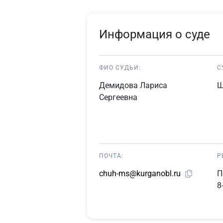
Информация о суде
ФИО СУДЬИ:
С
Демидова Лариса
Щ
Сергеевна
ПОЧТА:
Р
П
chuh-ms@kurganobl.ru
8