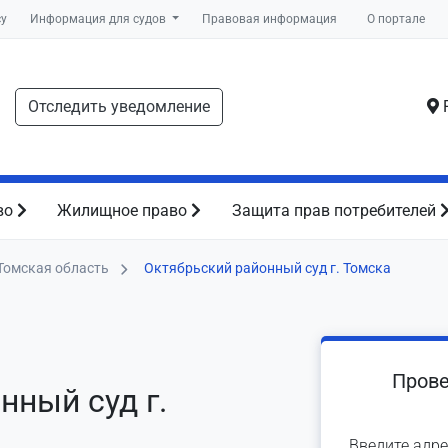
су
Информация для судов
Правовая информация
О портале
Отследить уведомление
Р
во
Жилищное право
Защита прав потребителей
Томская область
Октябрьский районный суд г. Томска
Прове
нный суд г.
Введите адре