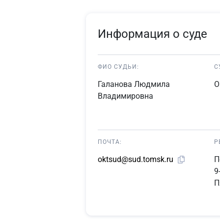
Информация о суде
ФИО СУДЬИ:
С
Галанова Людмила
О
Владимировна
ПОЧТА:
Р
П
oktsud@sud.tomsk.ru
9
П