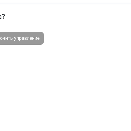
а?
лючить управление