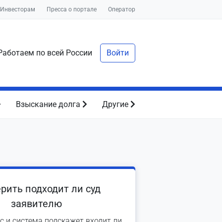
Инвесторам
Пресса о портале
Оператор
аботаем по всей России
Войти
Взыскание долга
Другие
рить подходит ли суд
заявителю
с и система подскажет входит ли