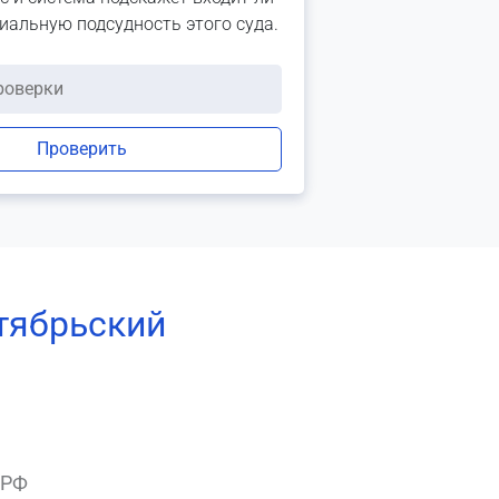
риальную подсудность этого суда.
Проверить
тябрьский
 РФ