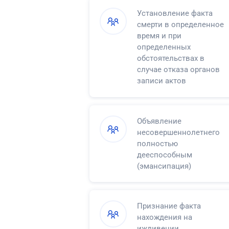
Установление факта
смерти в определенное
время и при
определенных
обстоятельствах в
случае отказа органов
записи актов
гражданского состояния
в регистрации смерти
Объявление
несовершеннолетнего
полностью
дееспособным
(эмансипация)
Признание факта
нахождения на
иждивении