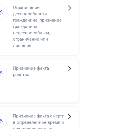
Ограничение
дееспособности
гражданина, признание
гражданина
недееспособным,
ограничение или
лишение
несовершеннолетнего в
возрасте от
четырнадцати до
Признание факта
восемнадцати лет права
родства
самостоятельно
распоряжаться своими
доходами
Признание факта смерти
в определенное время и
при определенных