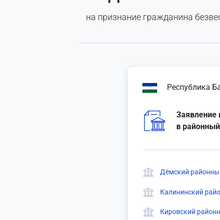
на признание гражданина безв
Республика Б
Заявление 
в районный
Дёмский районный
Калининский райо
Кировский районн