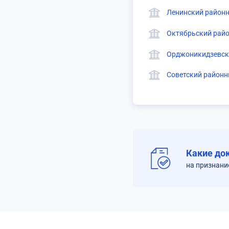
Ленинский районн
Октябрьский райо
Орджоникидзевски
Советский районн
Какие до
на признани