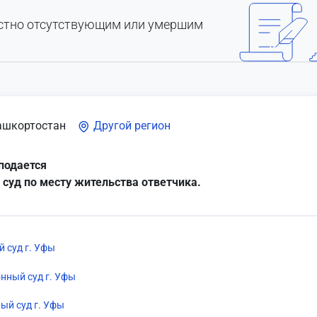
естно отсутствующим или умершим
ашкортостан
Другой регион
подается
 суд по месту жительства ответчика.
 суд г. Уфы
нный суд г. Уфы
ый суд г. Уфы