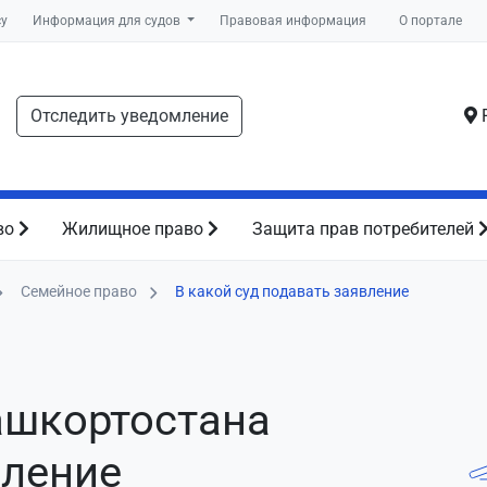
су
Информация для судов
Правовая информация
О портале
Отследить уведомление
Р
во
Жилищное право
Защита прав потребителей
Семейное право
В какой суд подавать заявление
ашкортостана
вление