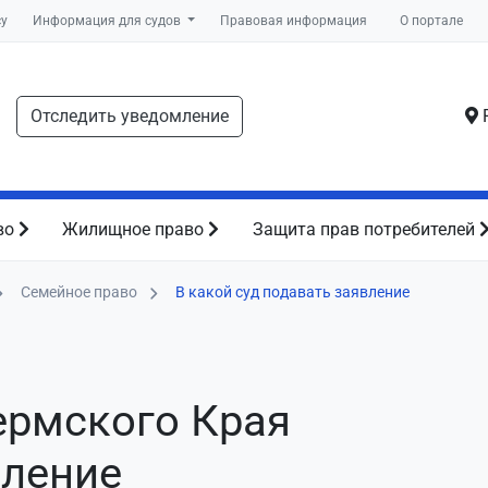
су
Информация для судов
Правовая информация
О портале
Отследить уведомление
Р
во
Жилищное право
Защита прав потребителей
Семейное право
В какой суд подавать заявление
ермского Края
вление