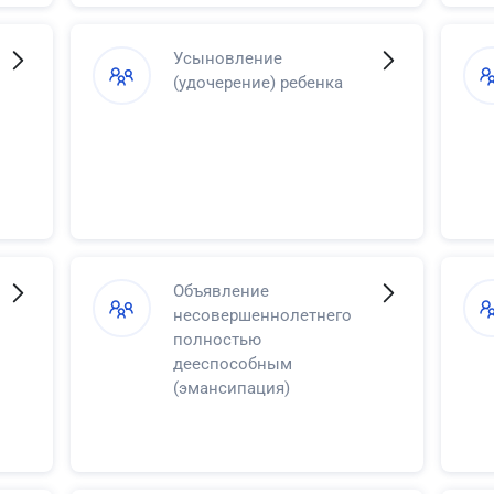
Усыновление
(удочерение) ребенка
Объявление
несовершеннолетнего
полностью
дееспособным
(эмансипация)