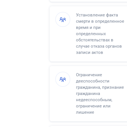
Установление факта
смерти в определенное
время и при
определенных
обстоятельствах в
случае отказа органов
записи актов
гражданского состояния
в регистрации смерти
Ограничение
дееспособности
гражданина, признание
гражданина
недееспособным,
ограничение или
лишение
несовершеннолетнего в
возрасте от