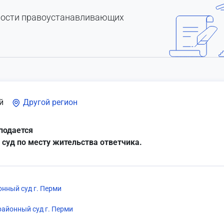
ности правоустанавливающих
й
Другой регион
подается
 суд по месту жительства ответчика.
нный суд г. Перми
айонный суд г. Перми