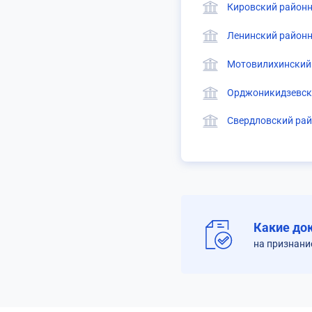
Кировский районн
Ленинский районн
Мотовилихинский 
Орджоникидзевски
Свердловский рай
Какие до
на признан