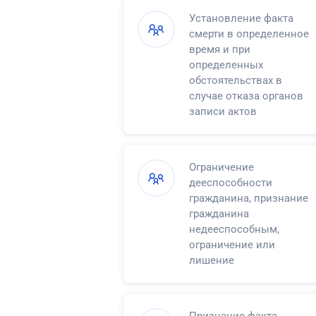
Установление факта
смерти в определенное
время и при
определенных
обстоятельствах в
случае отказа органов
записи актов
гражданского состояния
в регистрации смерти
Ограничение
дееспособности
гражданина, признание
гражданина
недееспособным,
ограничение или
лишение
несовершеннолетнего в
возрасте от
четырнадцати до