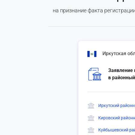
на признание факта регистраци
Иркутская об
Заявление 
в районный
Иркутский районны
Кировский районн
Куйбышевский рай