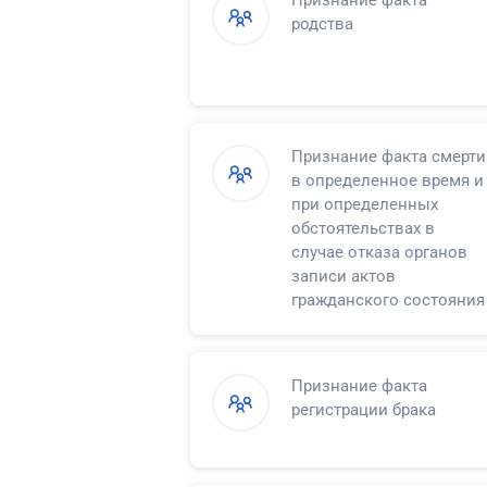
Признание факта
восемнадцати лет права
родства
самостоятельно
распоряжаться своими
доходами
Признание факта смерти
в определенное время и
при определенных
обстоятельствах в
случае отказа органов
записи актов
гражданского состояния
в регистрации смерти
Признание факта
регистрации брака