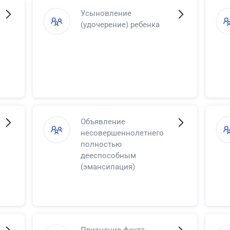
Усыновление
(удочерение) ребенка
Объявление
несовершеннолетнего
полностью
дееспособным
(эмансипация)