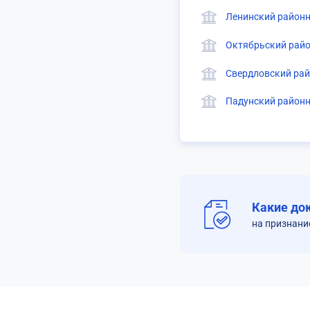
Ленинский районн
Октябрьский райо
Свердловский рай
Падунский районн
Какие до
на признани