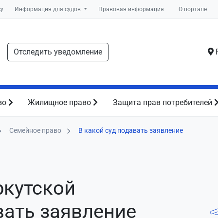
су
Информация для судов
Правовая информация
О портале
Отследить уведомление
Р
во
Жилищное право
Защита прав потребителей
Семейное право
В какой суд подавать заявление
ркутской
вать заявление