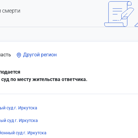
и смерти
ласть
Другой регион
подается
 суд по месту жительства ответчика.
й суд г. Иркутска
ый суд г. Иркутска
онный суд г. Иркутска