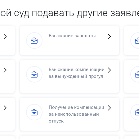
кой суд подавать другие заявл
Взыскание зарплаты
Взыскание компенсации
за вынужденный прогул
Получение компенсации
за неиспользованный
отпуск