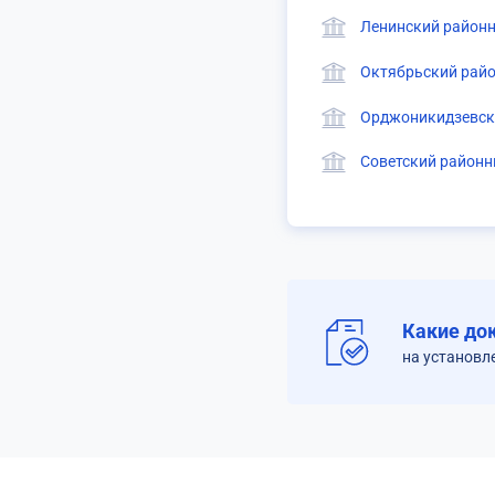
Ленинский районн
Октябрьский райо
Орджоникидзевски
Советский районн
Какие до
на установл