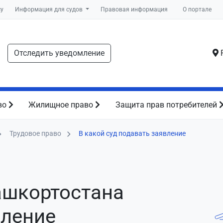
су
Информация для судов
Правовая информация
О портале
Отследить уведомление
Р
во
Жилищное право
Защита прав потребителей
Трудовое право
В какой суд подавать заявление
ашкортостана
вление