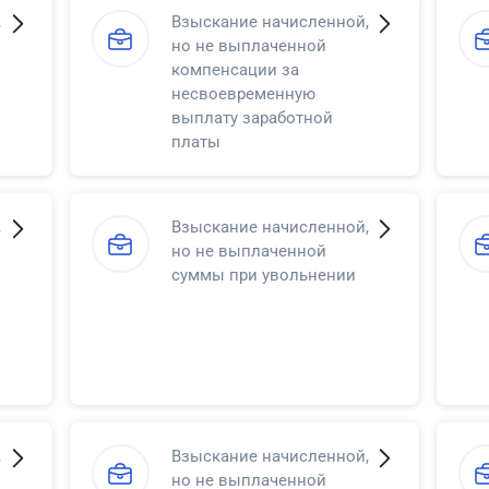
,
Взыскание начисленной,
но не выплаченной
компенсации за
несвоевременную
выплату заработной
платы
,
Взыскание начисленной,
но не выплаченной
суммы при увольнении
,
Взыскание начисленной,
но не выплаченной