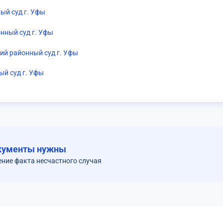
ый суд г. Уфы
нный суд г. Уфы
й районный суд г. Уфы
ый суд г. Уфы
кументы нужны
ение факта несчастного случая