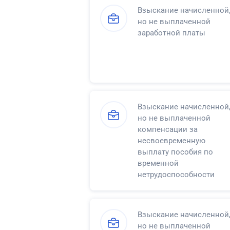
Взыскание начисленной
но не выплаченной
заработной платы
Взыскание начисленной
но не выплаченной
компенсации за
несвоевременную
выплату пособия по
временной
нетрудоспособности
Взыскание начисленной
но не выплаченной