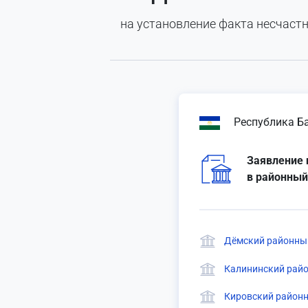
на установление факта несчастн
Республика Б
Заявление 
в районный
Дёмский районный
Калининский райо
Кировский районн