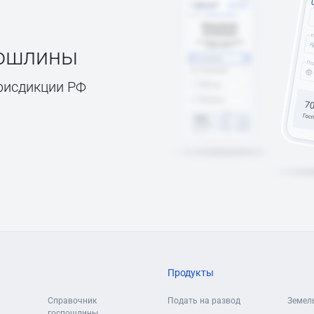
пошлины
рисдикции РФ
Продукты
Справочник
Подать на развод
Земел
госпошлины