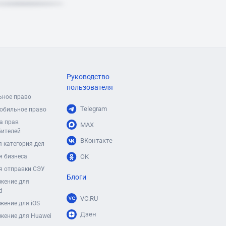
Руководство
пользователя
ьное право
Telegram
обильное право
а прав
MAX
бителей
ВКонтакте
 категория дел
я бизнеса
OK
я отправки СЭУ
Блоги
жение для
d
VC.RU
жение для iOS
Дзен
жение для Huawei