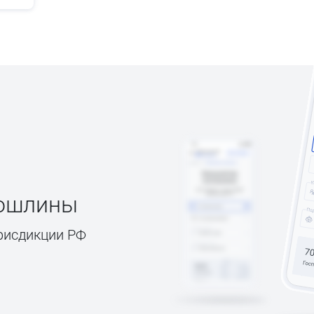
пошлины
рисдикции РФ