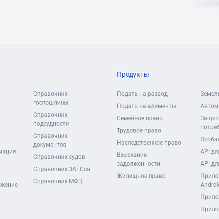
Продукты
Справочник
Подать на развод
Земел
госпошлины
Подать на алименты
Автом
Справочник
Семейное право
Защит
подсудности
потре
Трудовое право
Справочник
Особая
Наследственное право
документов
мация
API дл
Взыскание
Справочник судов
задолженности
API дл
Справочник ЗАГСов
Жилищное право
Прило
Справочник МФЦ
ожение
Androi
Прило
Прило