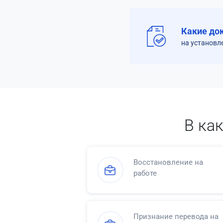
Какие до
на установл
В ка
Восстановление на
работе
Признание перевода на