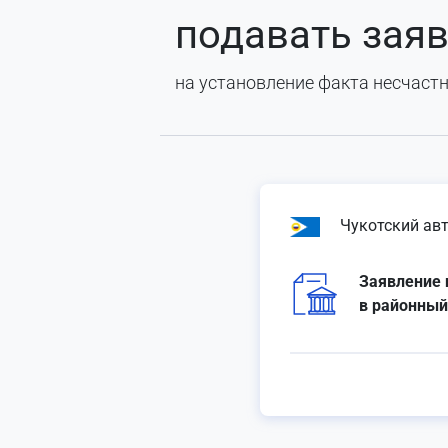
подавать зая
на установление факта несчастн
Чукотский ав
Заявление 
в районный