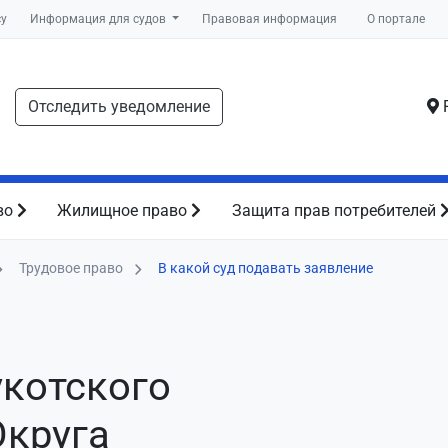
су
Информация для судов
Правовая информация
О портале
Отследить уведомление
Р
во
Жилищное право
Защита прав потребителей
Трудовое право
В какой суд подавать заявление
укотского
круга