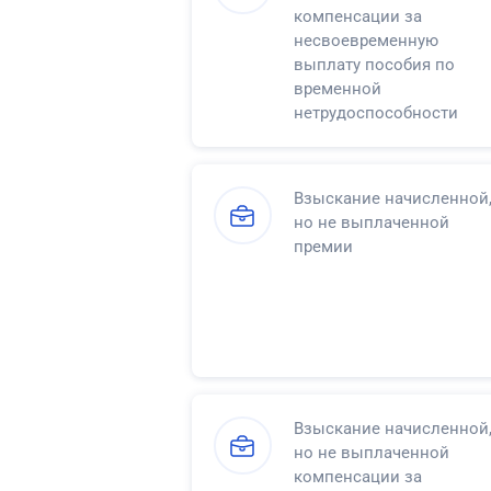
компенсации за
несвоевременную
выплату пособия по
временной
нетрудоспособности
Взыскание начисленной
но не выплаченной
премии
Взыскание начисленной
но не выплаченной
компенсации за