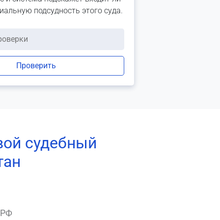
риальную подсудность этого суда.
Проверить
вой судебный
тан
 РФ