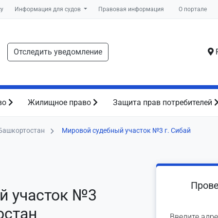
су
Информация для судов
Правовая информация
О портале
Отследить уведомление
Р
во
Жилищное право
Защита прав потребителей
Башкортостан
Мировой судебный участок №3 г. Сибай
Прове
й участок №3
остан
Введите адре