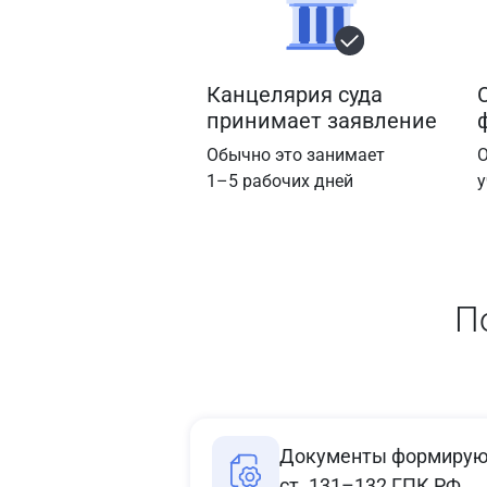
Канцелярия суда
принимает заявление
Обычно это занимает
О
1–5 рабочих дней
у
П
Документы формируют
ст. 131–132 ГПК РФ