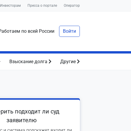
Инвесторам
Пресса о портале
Оператор
аботаем по всей России
Войти
Взыскание долга
Другие
рить подходит ли суд
заявителю
с и система подскажет входит ли