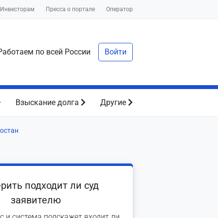
Инвесторам
Пресса о портале
Оператор
аботаем по всей России
Войти
Взыскание долга
Другие
остан
рить подходит ли суд
заявителю
с и система подскажет входит ли