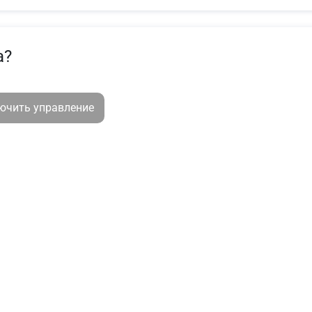
а?
лючить управление