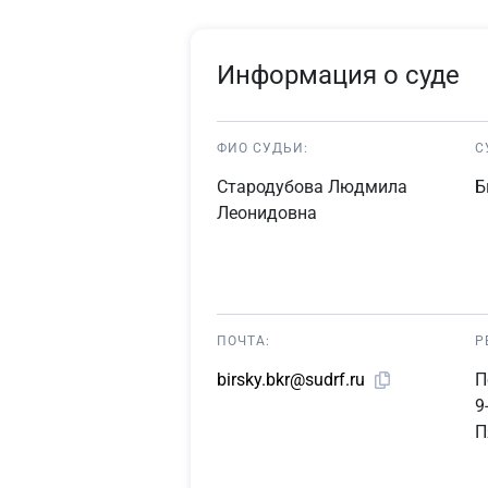
Информация о суде
ФИО СУДЬИ:
С
Стародубова Людмила
Б
Леонидовна
ПОЧТА:
Р
П
birsky.bkr@sudrf.ru
9
П