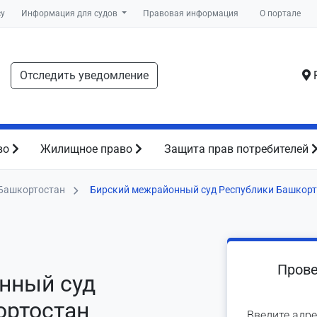
су
Информация для судов
Правовая информация
О портале
Отследить уведомление
Р
во
Жилищное право
Защита прав потребителей
Башкортостан
Бирский межрайонный суд Республики Башкорт
Прове
нный суд
ортостан
Введите адре