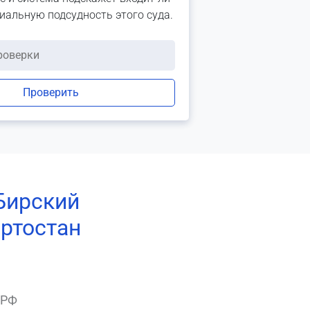
риальную подсудность этого суда.
Проверить
Бирский
ртостан
 РФ