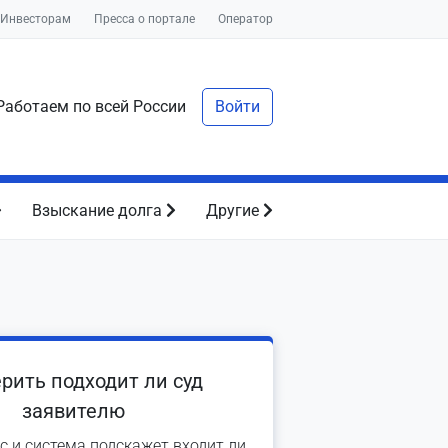
Инвесторам
Пресса о портале
Оператор
аботаем по всей России
Войти
Взыскание долга
Другие
рить подходит ли суд
заявителю
с и система подскажет входит ли