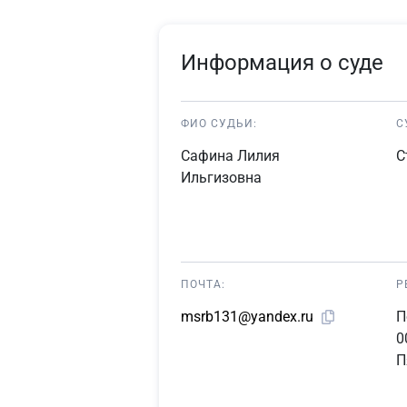
Информация о суде
ФИО СУДЬИ:
С
Сафина Лилия
С
Ильгизовна
ПОЧТА:
Р
П
msrb131@yandex.ru
0
П