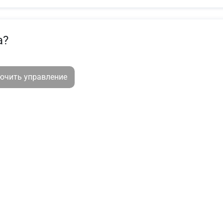
а?
лючить управление