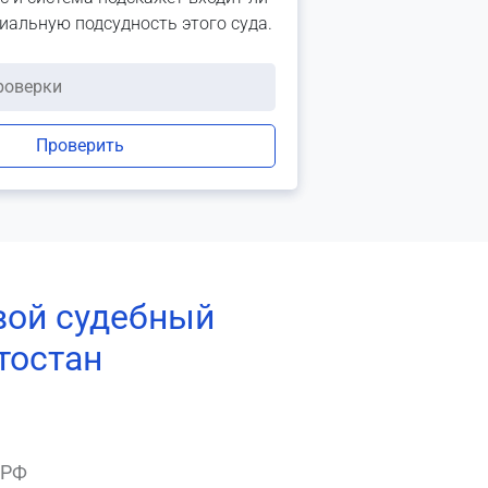
риальную подсудность этого суда.
Проверить
вой судебный
тостан
 РФ