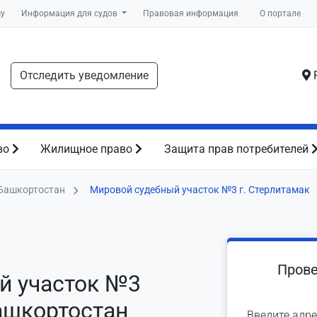
су
Информация для судов
Правовая информация
О портале
Отследить уведомление
Р
во
Жилищное право
Защита прав потребителей
Башкортостан
Мировой судебный участок №3 г. Стерлитамак
Прове
й участок №3
Башкортостан
Введите адре