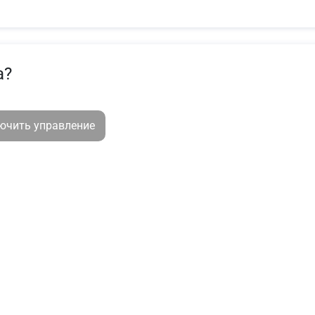
а?
лючить управление