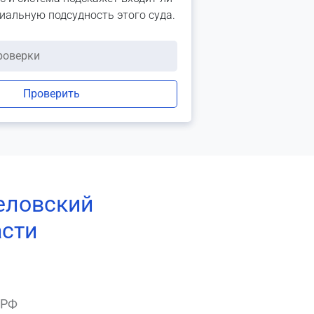
риальную подсудность этого суда.
Проверить
еловский
асти
 РФ