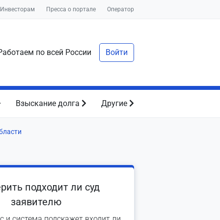
Инвесторам
Пресса о портале
Оператор
аботаем по всей России
Войти
Взыскание долга
Другие
бласти
рить подходит ли суд
заявителю
с и система подскажет входит ли