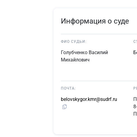
Информация о суде
ФИО СУДЬИ:
С
Голубченко Василий
Б
Михайлович
ПОЧТА:
Р
belovskygor.kmr@sudrf.ru
П
8
П