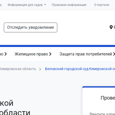
су
Информация для судов
Правовая информация
О портале
Отследить уведомление
Р
во
Жилищное право
Защита прав потребителей
Кемеровская область
Беловский городской суд Кемеровской о
Прове
ской
области
Введите адре