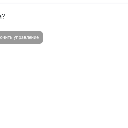
а?
лючить управление