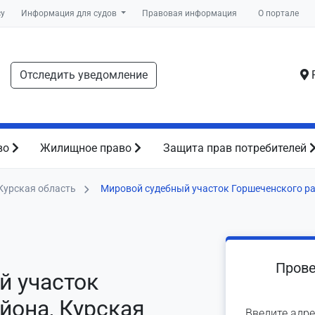
су
Информация для судов
Правовая информация
О портале
Отследить уведомление
Р
во
Жилищное право
Защита прав потребителей
Курская область
Мировой судебный участок Горшеченского р
Прове
й участок
йона, Курская
Введите адре