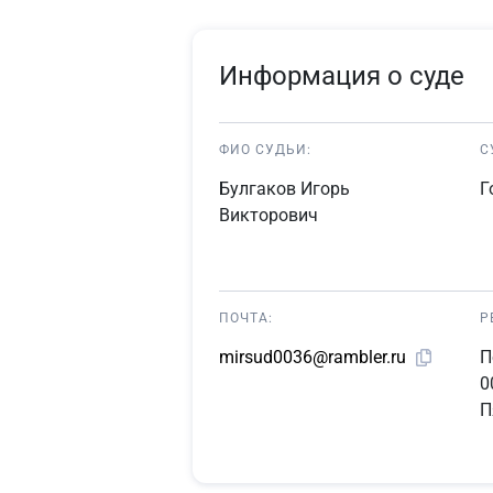
Информация о суде
ФИО СУДЬИ:
С
Булгаков Игорь
Г
Викторович
ПОЧТА:
Р
П
mirsud0036@rambler.ru
0
П