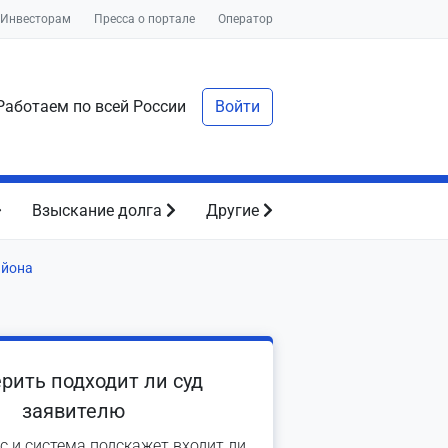
Инвесторам
Пресса о портале
Оператор
аботаем по всей России
Войти
Взыскание долга
Другие
айона
рить подходит ли суд
заявителю
с и система подскажет входит ли