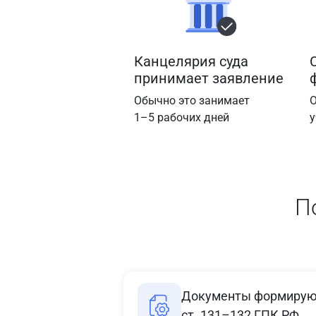
Канцелярия суда
принимает заявление
Обычно это занимает
О
1–5 рабочих дней
у
П
Документы формируют
ст. 131–132 ГПК РФ