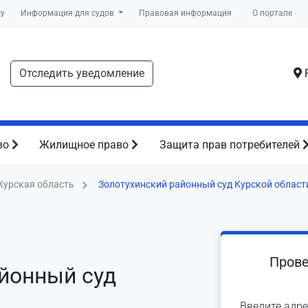
су
Информация для судов
Правовая информация
О портале
Отследить уведомление
Р
во
Жилищное право
Защита прав потребителей
Курская область
Золотухинский районный суд Курской област
Прове
йонный суд
Введите адре