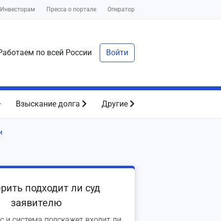
Инвесторам
Пресса о портале
Оператор
аботаем по всей России
Войти
Взыскание долга
Другие
и
рить подходит ли суд
заявителю
с и система подскажет входит ли