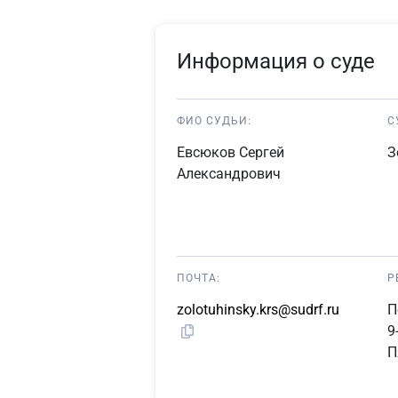
Информация о суде
ФИО СУДЬИ:
С
Евсюков Сергей
З
Александрович
ПОЧТА:
Р
zolotuhinsky.krs@sudrf.ru
П
9
П