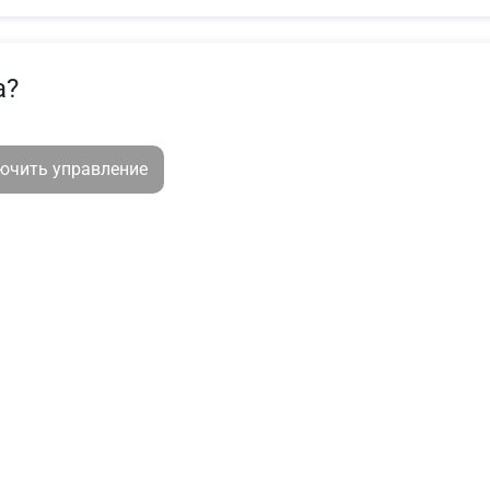
а?
лючить управление