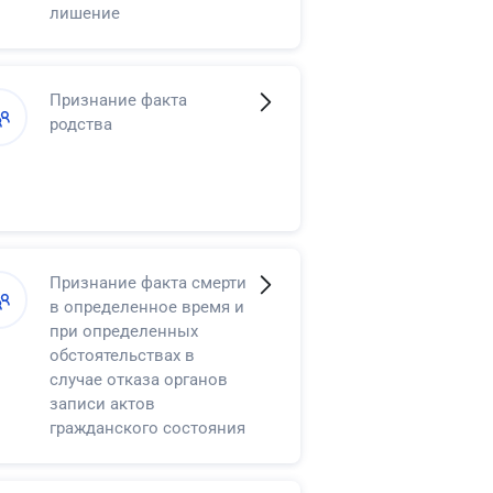
лишение
несовершеннолетнего в
возрасте от
четырнадцати до
Признание факта
восемнадцати лет права
родства
самостоятельно
распоряжаться своими
доходами
Признание факта смерти
в определенное время и
при определенных
обстоятельствах в
случае отказа органов
записи актов
гражданского состояния
в регистрации смерти