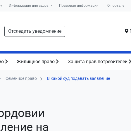
су
Информация для судов
Правовая информация
О портале
Отследить уведомление
Р
во
Жилищное право
Защита прав потребителей
Семейное право
В какой суд подавать заявление
Мордовии
вление
на