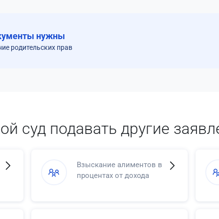
кументы нужны
ние родительских прав
кой суд подавать другие заявл
Взыскание алиментов в
процентах от дохода