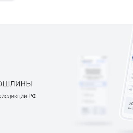
пошлины
рисдикции РФ