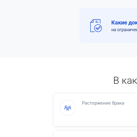
Какие до
на ограниче
В ка
Расторжение брака