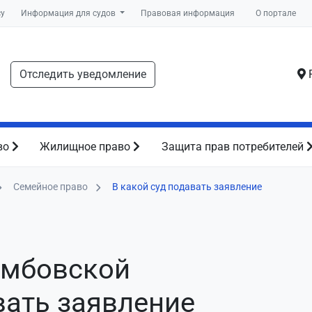
су
Информация для судов
Правовая информация
О портале
Отследить уведомление
Р
во
Жилищное право
Защита прав потребителей
Семейное право
В какой суд подавать заявление
амбовской
вать заявление