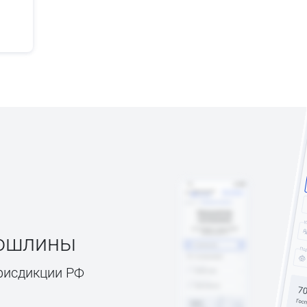
пошлины
рисдикции РФ