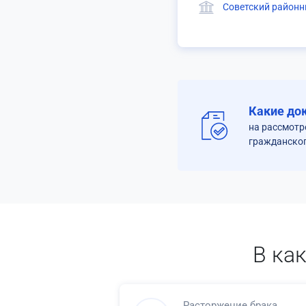
Советский районн
Какие до
на рассмотр
гражданског
В ка
Расторжение брака