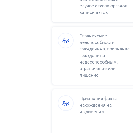
случае отказа органов
записи актов
гражданского состояния
в регистрации смерти
Ограничение
дееспособности
гражданина, признание
гражданина
недееспособным,
ограничение или
лишение
несовершеннолетнего в
возрасте от
четырнадцати до
Признание факта
восемнадцати лет права
нахождения на
самостоятельно
иждивении
распоряжаться своими
доходами