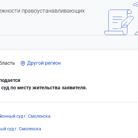
лежности правоустанавливающих
бласть
Другой регион
подается
 суд по месту жительства заявителя.
йонный суд г. Смоленска
ый суд г. Смоленска