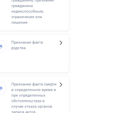
гражданина, признание
гражданина
недееспособным,
ограничение или
лишение
несовершеннолетнего в
возрасте от
четырнадцати до
Признание факта
восемнадцати лет права
родства
самостоятельно
распоряжаться своими
доходами
Признание факта смерти
в определенное время и
при определенных
обстоятельствах в
случае отказа органов
записи актов