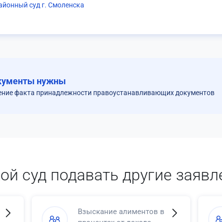
йонный суд г. Смоленска
кументы нужны
ение факта принадлежности правоустанавливающих документов
кой суд подавать другие заявл
Взыскание алиментов в