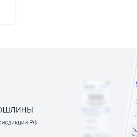
пошлины
рисдикции РФ