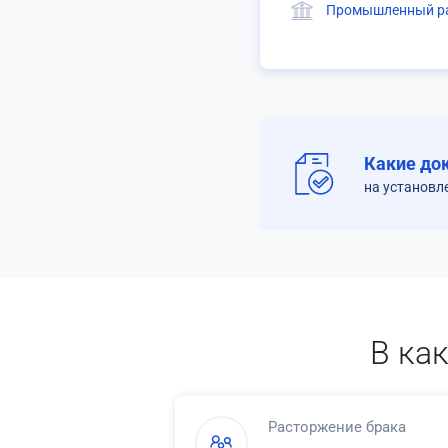
Промышленный ра
Какие до
на установл
В ка
Расторжение брака