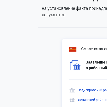
на установление факта принад
документов
Смоленская о
Заявление 
в районный
Заднепровский ра
Ленинский районн