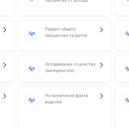
процентах от дохода
Раздел общего
имущества супругов
Оспаривание отцовства
(материнства)
Установление факта
родства