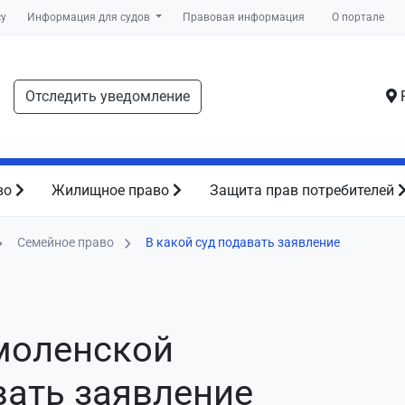
су
Информация для судов
Правовая информация
О портале
Отследить уведомление
Р
во
Жилищное право
Защита прав потребителей
Семейное право
В какой суд подавать заявление
Смоленской
вать заявление