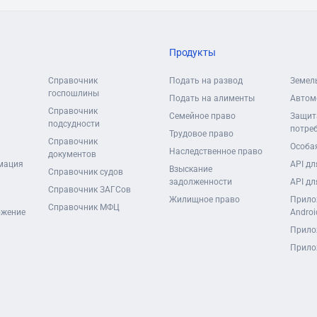
Продукты
Справочник
Подать на развод
Земел
госпошлины
Подать на алименты
Автом
Справочник
Семейное право
Защит
подсудности
потре
Трудовое право
Справочник
Особая
Наследственное право
документов
мация
API дл
Взыскание
Справочник судов
задолженности
API дл
Справочник ЗАГСов
Жилищное право
Прило
Справочник МФЦ
ожение
Androi
Прило
Прило