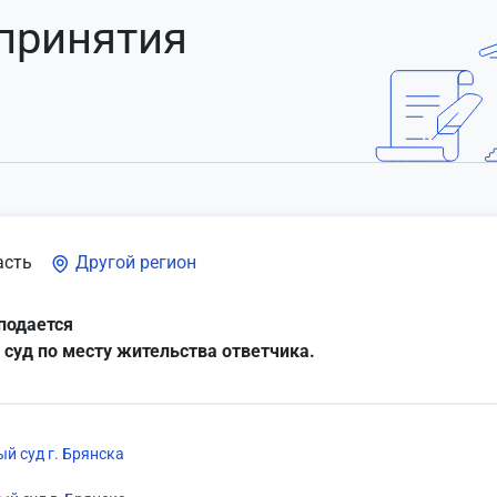
 принятия
асть
Другой регион
подается
 суд по месту жительства ответчика.
й суд г. Брянска