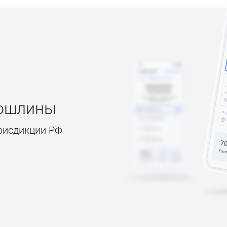
пошлины
рисдикции РФ