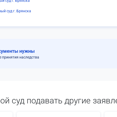
ый суд г. Брянска
ый суд г. Брянска
кументы нужны
е принятия наследства
кой суд подавать другие заявл