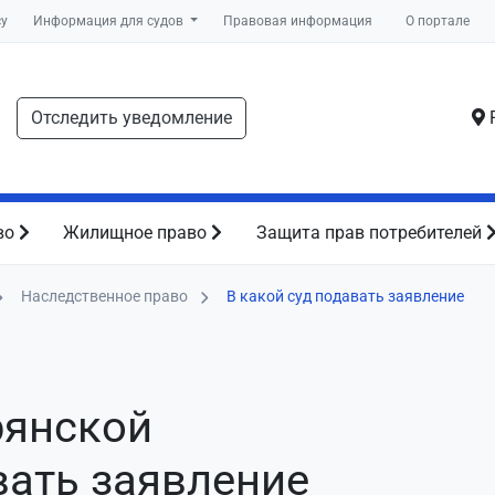
су
Информация для судов
Правовая информация
О портале
Отследить уведомление
Р
во
Жилищное право
Защита прав потребителей
Наследственное право
В какой суд подавать заявление
рянской
вать заявление