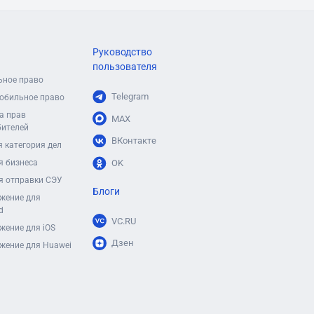
Руководство
пользователя
ьное право
Telegram
обильное право
а прав
MAX
бителей
ВКонтакте
 категория дел
я бизнеса
OK
я отправки СЭУ
Блоги
жение для
d
VC.RU
жение для iOS
Дзен
жение для Huawei