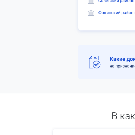
Советский районн
Фокинский районн
Какие до
на признани
В ка