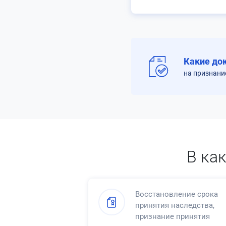
Какие до
на признани
В ка
Восстановление срока
принятия наследства,
признание принятия