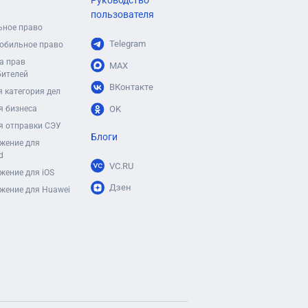
Руководство
пользователя
ьное право
Telegram
обильное право
а прав
MAX
бителей
ВКонтакте
 категория дел
я бизнеса
OK
я отправки СЭУ
Блоги
жение для
d
VC.RU
жение для iOS
Дзен
жение для Huawei