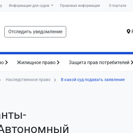
су
Информация для судов
Правовая информация
О портале
Отследить уведомление
Р
во
Жилищное право
Защита прав потребителей
Наследственное право
В какой суд подавать заявление
анты-
 Автономный