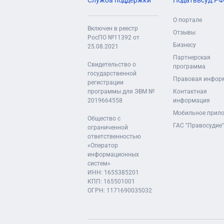
Служба поддержки
Податьвсуд.РФ
О портале
Включен в реестр
Отзывы
РосПО №11392 от
Бизнесу
25.08.2021
Партнерская
Свидетельство о
программа
государственной
Правовая инфор
регистрации
программы для ЭВМ №
Контактная
2019664558
информация
Мобильное прил
Общество с
ГАС "Правосудие"
ограниченной
ответственностью
«Оператор
информационных
систем»
ИНН: 1655385201
КПП: 165501001
ОГРН: 1171690035032