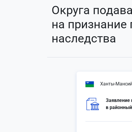
Округа подава
на признание
наследства
Ханты-Мансий
Заявление 
в районный