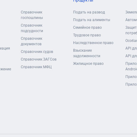
Продукты
Справочник
Подать на развод
Земел
госпошлины
Подать на алименты
Автом
Справочник
Семейное право
Защит
подсудности
потре
Трудовое право
Справочник
Особая
Наследственное право
документов
мация
API дл
Взыскание
Справочник судов
задолженности
API дл
Справочник ЗАГСов
Жилищное право
Прило
Справочник МФЦ
ожение
Androi
Прило
Прило