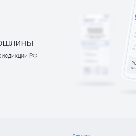
пошлины
рисдикции РФ